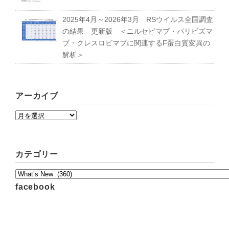
2025年4月～2026年3月 RSウイルス全国調査
の結果 更新版 ＜ニルセビマブ・パリビズマ
募集要項｜Requirements
ブ・クレスロビマブに関連するF蛋白質変異の
解析＞
過去の卒業生紹介｜Graduate
アーカイブ
カテゴリー
facebook