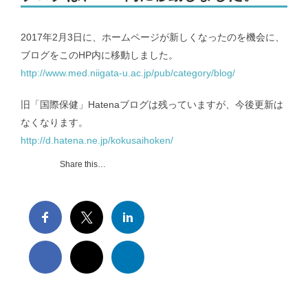
メンバー｜Member
2017年2月3日に、ホームページが新しくなったのを機会に、
ブログをこのHP内に移動しました。
http://www.med.niigata-u.ac.jp/pub/category/blog/
アクセス｜Access
旧「国際保健」Hatenaブログは残っていますが、今後更新は
なくなります。
http://d.hatena.ne.jp/kokusaihoken/
Share this…
都道府県別のCOVID-19患者推移｜COVID-19 patients at prefecture
level
新潟県および新潟市のCOVID-19の実効再生産数｜COVID-19
effective reproduction number at Niigata
インフルエンザ | Influenza virus