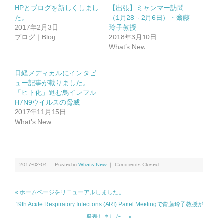
HPとブログを新しくしまし
【出張】ミャンマー訪問
抗インフルエンザ剤感受性低下株調査｜Antiviral Susceptibility
た。
（1月28～2月6日）・齋藤
2017年2月3日
玲子教授
ブログ｜Blog
2018年3月10日
RSウイルス｜Respiratory syncytial virus
What’s New
地理情報システム｜Geographic Information Systems（GIS）
日経メディカルにインタビ
ュー記事が載りました。
「ヒト化」進む鳥インフル
社会疫学研究｜Social Epidemiology
H7N9ウイルスの脅威
2017年11月15日
What’s New
現在進行中の調査・研究｜Ongoing Research
2017-02-04 ｜ Posted in
What’s New
｜
Comments Closed
論文｜Publications
« ホームページをリニューアルしました。
19th Acute Respiratory Infections (ARI) Panel Meetingで齋藤玲子教授が
発表しました。 »