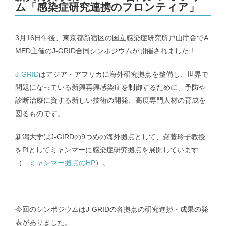
ム「感染症研究連携のフロンティア」
メンバー｜Member
3月16日午後、東京都新宿区の国立感染症研究所戸山庁舎でA
MED主催のJ-GRID合同シンポジウムが開催されました！
アクセス｜Access
J-GRID
はアジア・アフリカに海外研究拠点を整備し、世界で
問題になっている新興再興感染症を制御するために、予防や
診断治療に資する新しい技術の開発、高度専門人材の育成を
図るものです。
都道府県別のCOVID-19患者推移｜COVID-19 patients at prefecture
level
新潟大学はJ-GIRDの9つめの海外拠点として、齋藤玲子教授
をPIとしてミャンマーに感染症研究拠点を展開しています
（
→ミャンマー拠点のHP
）。
新潟県および新潟市のCOVID-19の実効再生産数｜COVID-19
effective reproduction number at Niigata
インフルエンザ | Influenza virus
今回のシンポジウムはJ-GRIDの各拠点の研究進捗・成果の発
表がありました。