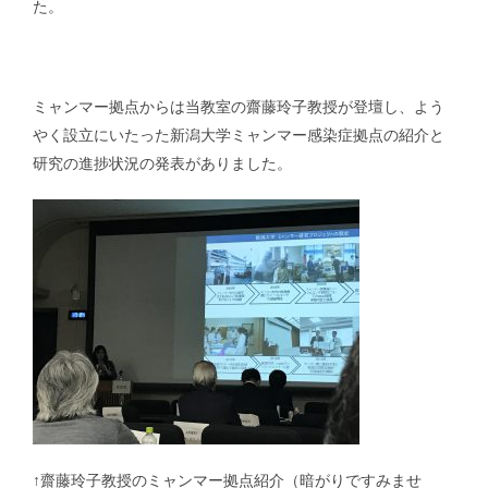
た。
講演・学会発表等｜Presentations & Lectures
書籍｜Book
ミャンマー拠点からは当教室の齋藤玲子教授が登壇し、よう
やく設立にいたった新潟大学ミャンマー感染症拠点の紹介と
研究の進捗状況の発表がありました。
ミャンマー｜Myanmar
マレーシア｜Malaysia
ロシア｜Russia｜中国｜China
その他｜Other
↑齋藤玲子教授のミャンマー拠点紹介（暗がりですみませ