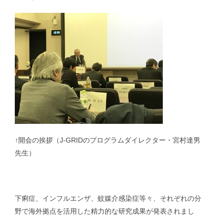
抗インフルエンザ剤感受性低下株調査｜Antiviral Susceptibility
RSウイルス｜Respiratory syncytial virus
地理情報システム｜Geographic Information Systems（GIS）
社会疫学研究｜Social Epidemiology
現在進行中の調査・研究｜Ongoing Research
↑開会の挨拶（J-GRIDのプログラムダイレクター・宮村達男
先生）
論文｜Publications
下痢症、インフルエンザ、蚊媒介感染症等々、それぞれの分
野で海外拠点を活用した精力的な研究成果が発表されまし