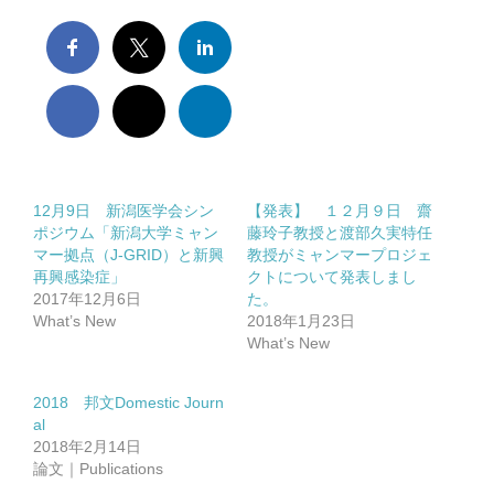
12月9日 新潟医学会シン
【発表】 １２月９日 齋
ポジウム「新潟大学ミャン
藤玲子教授と渡部久実特任
マー拠点（J-GRID）と新興
教授がミャンマープロジェ
再興感染症」
クトについて発表しまし
2017年12月6日
た。
What’s New
2018年1月23日
What’s New
2018 邦文Domestic Journ
al
2018年2月14日
論文｜Publications