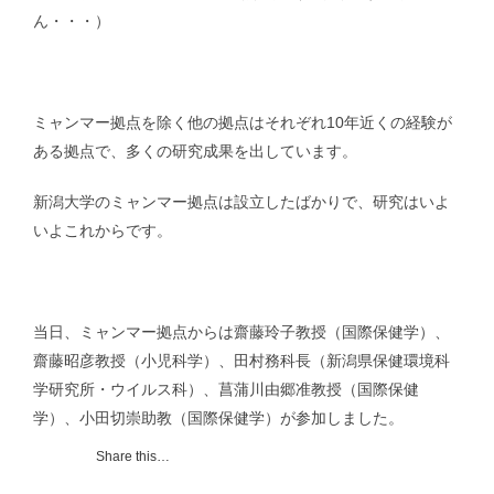
ん・・・）
募集要項｜Requirements
ミャンマー拠点を除く他の拠点はそれぞれ10年近くの経験が
過去の卒業生紹介｜Graduate
ある拠点で、多くの研究成果を出しています。
新潟大学のミャンマー拠点は設立したばかりで、研究はいよ
いよこれからです。
当日、ミャンマー拠点からは齋藤玲子教授（国際保健学）、
齋藤昭彦教授（小児科学）、田村務科長（新潟県保健環境科
学研究所・ウイルス科）、菖蒲川由郷准教授（国際保健
学）、小田切崇助教（国際保健学）が参加しました。
Share this…