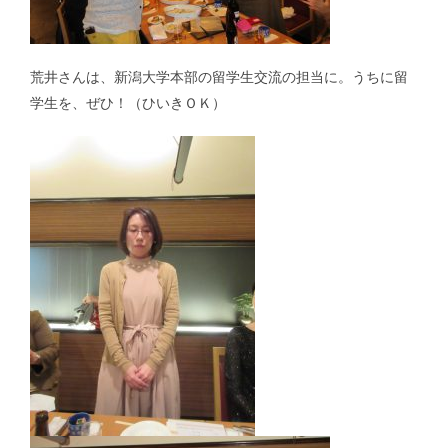
荒井さんは、新潟大学本部の留学生交流の担当に。うちに留
ミャンマー｜Myanmar
学生を、ぜひ！（ひいきＯＫ）
マレーシア｜Malaysia
ロシア｜Russia｜中国｜China
その他｜Other
募集要項｜Requirements
過去の卒業生紹介｜Graduate