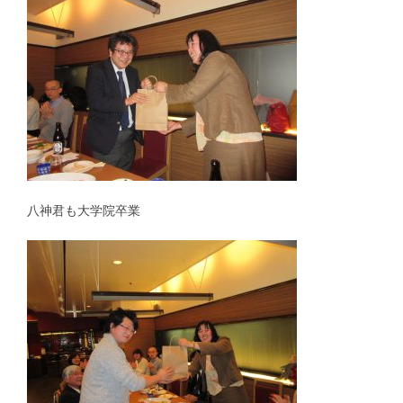
RSウイルス｜Respiratory syncytial virus
地理情報システム｜Geographic Information Systems（GIS）
社会疫学研究｜Social Epidemiology
現在進行中の調査・研究｜Ongoing Research
八神君も大学院卒業
論文｜Publications
講演・学会発表等｜Presentations & Lectures
書籍｜Book