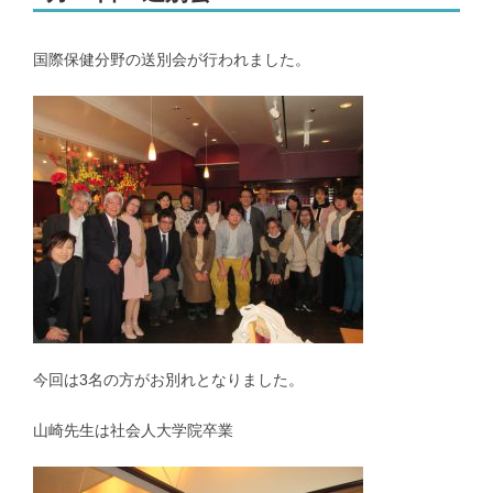
メンバー｜Member
国際保健分野の送別会が行われました。
アクセス｜Access
都道府県別のCOVID-19患者推移｜COVID-19 patients at prefecture
level
新潟県および新潟市のCOVID-19の実効再生産数｜COVID-19
effective reproduction number at Niigata
インフルエンザ | Influenza virus
今回は3名の方がお別れとなりました。
山崎先生は社会人大学院卒業
抗インフルエンザ剤感受性低下株調査｜Antiviral Susceptibility