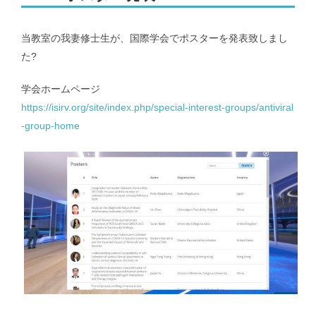
メンバー｜Member
当教室の我妻修士生が、国際学会でポスターを発表致しまし
た?
アクセス｜Access
学会ホームページ
https://isirv.org/site/index.php/special-interest-groups/antiviral
-group-home
都道府県別のCOVID-19患者推移｜COVID-19 patients at prefecture
level
新潟県および新潟市のCOVID-19の実効再生産数｜COVID-19
effective reproduction number at Niigata
インフルエンザ | Influenza virus