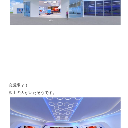
講演・学会発表等｜Presentations & Lectures
書籍｜Book
ミャンマー｜Myanmar
マレーシア｜Malaysia
会議場？！
ロシア｜Russia｜中国｜China
沢山の人がいたそうです。
その他｜Other