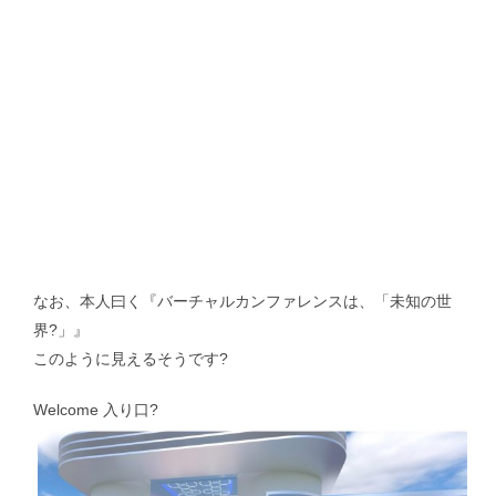
抗インフルエンザ剤感受性低下株調査｜Antiviral Susceptibility
RSウイルス｜Respiratory syncytial virus
地理情報システム｜Geographic Information Systems（GIS）
社会疫学研究｜Social Epidemiology
現在進行中の調査・研究｜Ongoing Research
なお、本人曰く『バーチャルカンファレンスは、「未知の世
界?」』
このように見えるそうです?
Welcome 入り口?
論文｜Publications