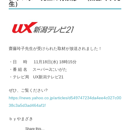
生）
メンバー｜Member
アクセス｜Access
齋藤玲子先生が受けられた取材が放送されました！
・日 時 11月18日(水) 18時15分
・番 組 名 スーパーJにいがた
都道府県別のCOVID-19患者推移｜COVID-19 patients at prefecture
level
・テレビ局 UX新潟テレビ21
ぜひ、ご覧ください?
新潟県および新潟市のCOVID-19の実効再生産数｜COVID-19
https://news.yahoo.co.jp/articles/d549747234da4ee4c027c00
effective reproduction number at Niigata
38c3a5d3ad464af1f
インフルエンザ | Influenza virus
ｂｙやまざき
Share this…