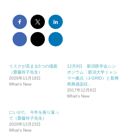
抗インフルエンザ剤感受性低下株調査｜Antiviral Susceptibility
RSウイルス｜Respiratory syncytial virus
地理情報システム｜Geographic Information Systems（GIS）
社会疫学研究｜Social Epidemiology
リスクが高まる5つの場面
12月9日 新潟医学会シン
（齋藤玲子先生）
ポジウム「新潟大学ミャン
2020年11月18日
マー拠点（J-GRID）と新興
現在進行中の調査・研究｜Ongoing Research
What’s New
再興感染症」
2017年12月6日
What’s New
にいがた、今年を振り返っ
て（齋藤玲子先生）
論文｜Publications
2020年12月23日
What’s New