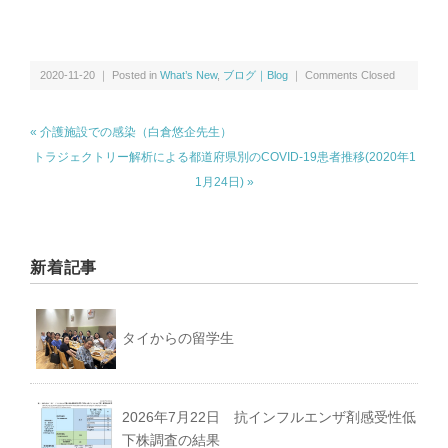
講演・学会発表等｜Presentations & Lectures
書籍｜Book
2020-11-20 ｜ Posted in
What’s New
,
ブログ｜Blog
｜
Comments Closed
« 介護施設での感染（白倉悠企先生）
トラジェクトリー解析による都道府県別のCOVID-19患者推移(2020年1
1月24日) »
ミャンマー｜Myanmar
マレーシア｜Malaysia
新着記事
ロシア｜Russia｜中国｜China
タイからの留学生
その他｜Other
2026年7月22日 抗インフルエンザ剤感受性低
下株調査の結果