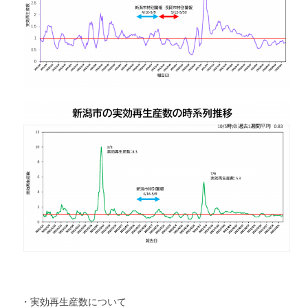
抗インフルエンザ剤感受性低下株調査｜Antiviral Susceptibility
RSウイルス｜Respiratory syncytial virus
地理情報システム｜Geographic Information Systems（GIS）
社会疫学研究｜Social Epidemiology
現在進行中の調査・研究｜Ongoing Research
論文｜Publications
・実効再生産数について