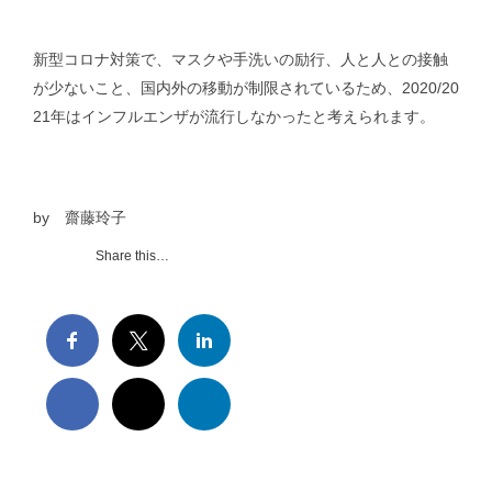
抗インフルエンザ剤感受性低下株調査｜Antiviral Susceptibility
新型コロナ対策で、マスクや手洗いの励行、人と人との接触
が少ないこと、国内外の移動が制限されているため、2020/20
RSウイルス｜Respiratory syncytial virus
21年はインフルエンザが流行しなかったと考えられます。
地理情報システム｜Geographic Information Systems（GIS）
by 齋藤玲子
社会疫学研究｜Social Epidemiology
Share this…
現在進行中の調査・研究｜Ongoing Research
論文｜Publications