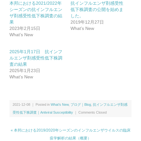
講演・学会発表等｜Presentations & Lectures
本邦における2021/2022年
抗インフルエンザ剤感受性
シーズンの抗インフルエン
低下株調査の公開を始めま
ザ剤感受性低下株調査の結
した。
書籍｜Book
果
2019年12月27日
2023年2月15日
What’s New
What’s New
2025年1月17日 抗インフ
ルエンザ剤感受性低下株調
ミャンマー｜Myanmar
査の結果
2025年1月23日
What’s New
マレーシア｜Malaysia
ロシア｜Russia｜中国｜China
2021-12-08 ｜ Posted in
What’s New
,
ブログ｜Blog
,
抗インフルエンザ剤感
受性低下株調査｜Antiviral Susceptibility
｜
Comments Closed
その他｜Other
« 本邦における2019/2020年シーズンのインフルエンザウイルスの臨床
疫学解析の結果（概要）