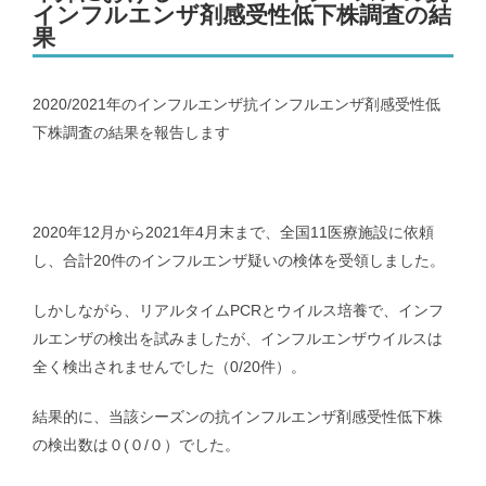
インフルエンザ剤感受性低下株調査の結
果
メンバー｜Member
2020/2021年のインフルエンザ抗インフルエンザ剤感受性低
アクセス｜Access
下株調査の結果を報告します
2020年12月から2021年4月末まで、全国11医療施設に依頼
し、合計20件のインフルエンザ疑いの検体を受領しました。
都道府県別のCOVID-19患者推移｜COVID-19 patients at prefecture
level
しかしながら、リアルタイムPCRとウイルス培養で、インフ
ルエンザの検出を試みましたが、インフルエンザウイルスは
新潟県および新潟市のCOVID-19の実効再生産数｜COVID-19
全く検出されませんでした（0/20件）。
effective reproduction number at Niigata
結果的に、当該シーズンの抗インフルエンザ剤感受性低下株
インフルエンザ | Influenza virus
の検出数は０(０/０）でした。