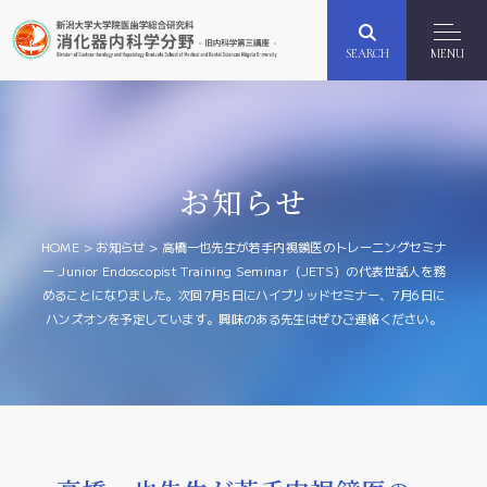
SEARCH
MENU
お知らせ
HOME
>
お知らせ
>
高橋一也先生が若手内視鏡医のトレーニングセミナ
ー Junior Endoscopist Training Seminar（JETS）の代表世話人を務
めることになりました。次回7月5日にハイブリッドセミナー、7月6日に
ハンズオンを予定しています。興味のある先生はぜひご連絡ください。