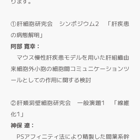
ります。
①肝細胞研究会 シンポジウム2 「肝疾患
の病態解明」
阿部 寛幸：
マウス慢性肝疾患モデルを用いた肝組織由
来細胞外小胞の細胞間コミュニケーションツ
ールとしての作用に関する検討
②肝類洞壁細胞研究会 一般演題1 「線維
化1」
神保 遼：
PSアフィニティ法により精製した間葉系幹