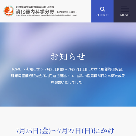
SEARCH
MENU
お知らせ
HOME
>
お知らせ
>
7月25日(金)～7月27日(日)にかけて肝細胞研究会、
肝類洞壁細胞研究会が北海道で開催され、当科の医局員が日々の研究成果
を報告いたしました。
7月25日(金)～7月27日(日)にかけ