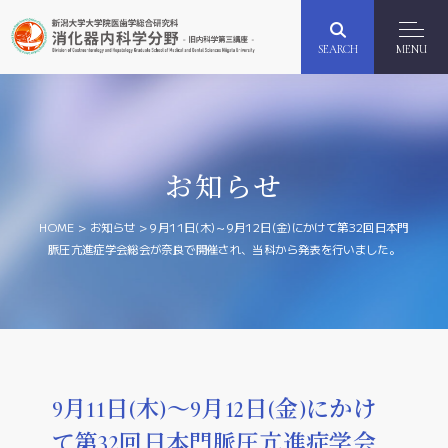
SEARCH
MENU
お知らせ
HOME
>
お知らせ
>
9月11日(木)～9月12日(金)にかけて第32回日本門
脈圧亢進症学会総会が奈良で開催され、当科から発表を行いました。
9月11日(木)～9月12日(金)にかけ
て第32回日本門脈圧亢進症学会