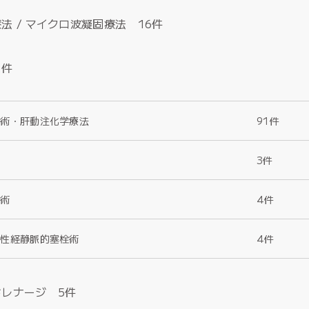
法 / マイクロ波凝固療法 16件
2件
栓術・肝動注化学療法
91件
3件
栓術
4件
行性経静脈的塞栓術
4件
レナージ 5件