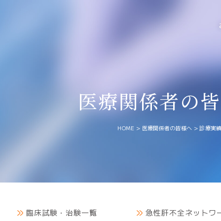
医療関係者の皆
HOME
>
医療関係者の皆様へ
>
診療実
臨床試験・治験一覧
急性肝不全ネットワ