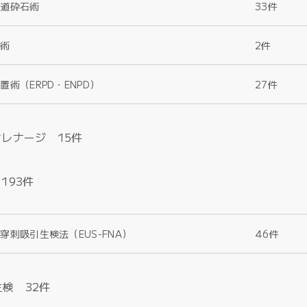
胆道砕石術
33件
設術
2件
術（ERPD・ENPD）
27件
レナージ 15件
193件
穿刺吸引生検法（EUS-FNA）
46件
生検 32件