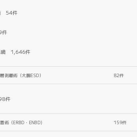
 54件
9件
鏡 1,646件
層剥離術（大腸ESD）
82件
98件
術（ERBD・ENBD)
159件