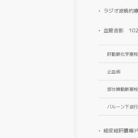
ラジオ波焼灼療
血管造影 10
肝動脈化学塞
止血術
部分脾動脈塞
バルーン下逆
経皮経肝膿瘍ド