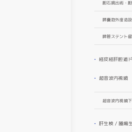
胆石摘出術・
膵嚢胞外瘻造
膵管ステント留置
経皮経肝胆道ド
超音波内視鏡 
超音波内視鏡下
肝生検 / 腫瘍