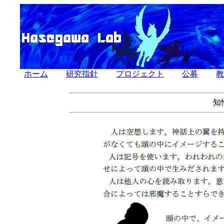
ホーム
研究指針
プロジェクト
公募
教
知