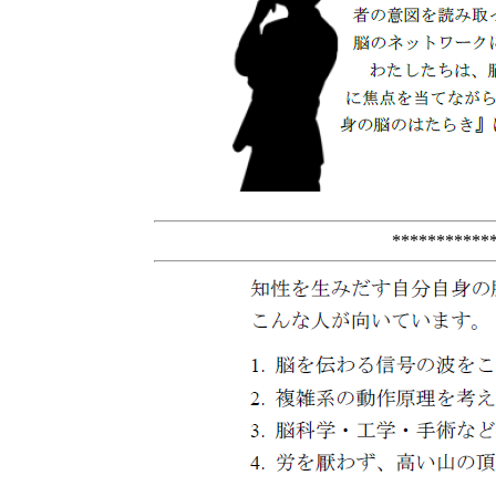
***********