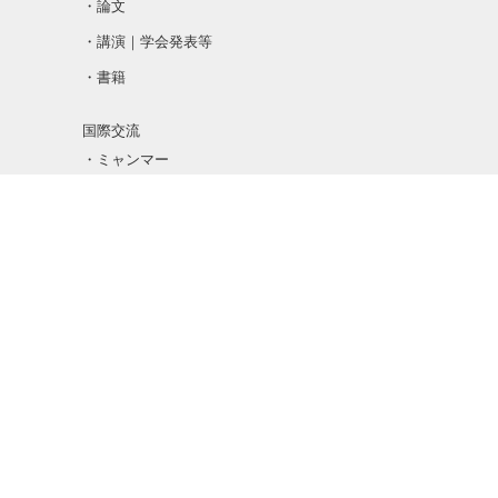
・論文
・講演｜学会発表等
・書籍
国際交流
・ミャンマー
・マレーシア
・ロシア｜中国
・その他
大学院生募集
・募集要項
・過去の卒業生紹介
アーカイブ
ブログ