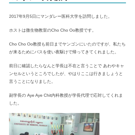
メンバー｜Member
2017年9月5日にマンダレー医科大学を訪問しました。
ホストは微生物教室のCho Cho Oo教授です。
アクセス｜Access
Cho Cho Oo教授も前日までヤンゴンにいたのですが、私たち
が来るためにバスを使い夜駆けで帰ってきてくれました。
前日に確認したらなんと学長は不在と言うことで あわやキャ
都道府県別のCOVID-19患者推移｜COVID-19 patients at prefecture
ンセルというところでしたが、やはりここは行きましょうと
level
言うことになりました。
副学長の Aye Aye Chit内科教授が学長代理で応対してくれま
新潟県および新潟市のCOVID-19の実効再生産数｜COVID-19
した。
effective reproduction number at Niigata
インフルエンザ | Influenza virus