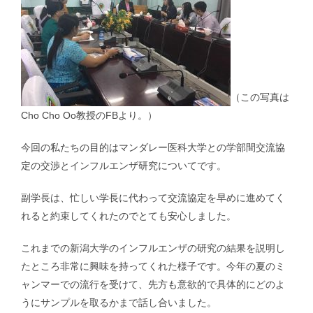
抗インフルエンザ剤感受性低下株調査｜Antiviral Susceptibility
RSウイルス｜Respiratory syncytial virus
（この写真は
地理情報システム｜Geographic Information Systems（GIS）
Cho Cho Oo教授のFBより。）
社会疫学研究｜Social Epidemiology
今回の私たちの目的はマンダレー医科大学との学部間交流協
定の交渉とインフルエンザ研究についてです。
現在進行中の調査・研究｜Ongoing Research
副学長は、忙しい学長に代わって交流協定を早めに進めてく
れると約束してくれたのでとても安心しました。
これまでの新潟大学のインフルエンザの研究の結果を説明し
たところ非常に興味を持ってくれた様子です。今年の夏のミ
論文｜Publications
ャンマーでの流行を受けて、先方も意欲的で具体的にどのよ
うにサンプルを取るかまで話し合いました。