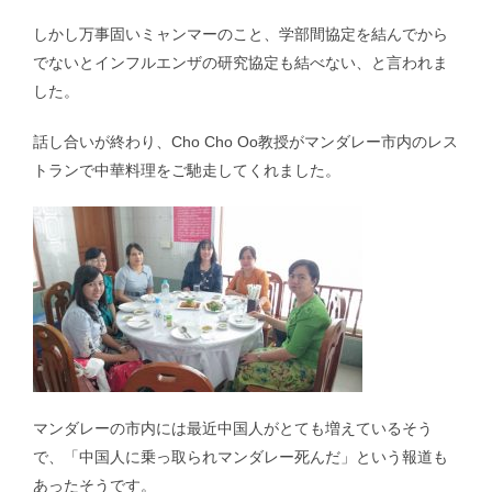
講演・学会発表等｜Presentations & Lectures
しかし万事固いミャンマーのこと、学部間協定を結んでから
でないとインフルエンザの研究協定も結べない、と言われま
書籍｜Book
した。
話し合いが終わり、Cho Cho Oo教授がマンダレー市内のレス
トランで中華料理をご馳走してくれました。
ミャンマー｜Myanmar
マレーシア｜Malaysia
ロシア｜Russia｜中国｜China
その他｜Other
マンダレーの市内には最近中国人がとても増えているそう
で、「中国人に乗っ取られマンダレー死んだ」という報道も
あったそうです。