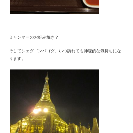
講演・学会発表等｜Presentations & Lectures
書籍｜Book
ミャンマーのお好み焼き？
そしてシェダゴンパゴダ。いつ訪れても神秘的な気持ちにな
ります。
ミャンマー｜Myanmar
マレーシア｜Malaysia
ロシア｜Russia｜中国｜China
その他｜Other