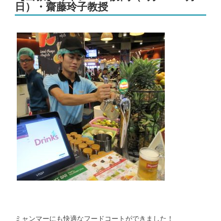
日）・齋藤玲子教授
メンバー｜Member
アクセス｜Access
都道府県別のCOVID-19患者推移｜COVID-19 patients at prefecture
level
新潟県および新潟市のCOVID-19の実効再生産数｜COVID-19
effective reproduction number at Niigata
インフルエンザ | Influenza virus
ミャンマーにも快適なフードコートができました！