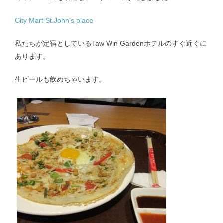
抗インフルエンザ剤感受性低下株調査｜Antiviral Susceptibility
City Mart St.John’s place
RSウイルス｜Respiratory syncytial virus
私たちが定宿としているTaw Win Gardenホテルのすぐ近くに
あります。
地理情報システム｜Geographic Information Systems（GIS）
生ビールも飲めちゃいます。
社会疫学研究｜Social Epidemiology
現在進行中の調査・研究｜Ongoing Research
論文｜Publications