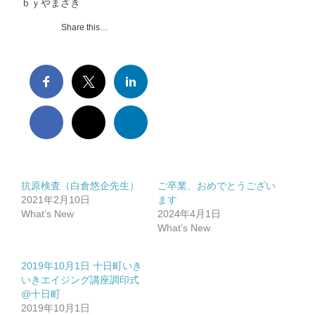
ｂｙやまざき
抗インフルエンザ剤感受性低下株調査｜Antiviral Susceptibility
Share this…
RSウイルス｜Respiratory syncytial virus
地理情報システム｜Geographic Information Systems（GIS）
社会疫学研究｜Social Epidemiology
現在進行中の調査・研究｜Ongoing Research
抗原検査（白倉悠企先生）
ご卒業、おめでとうござい
2021年2月10日
ます
What’s New
2024年4月1日
What’s New
2019年10月1日 十日町いき
論文｜Publications
いきエイジング講座調印式
@十日町
2019年10月1日