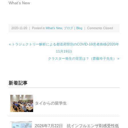
講演・学会発表等｜Presentations & Lectures
What’s New
書籍｜Book
2020-11-20 ｜ Posted in
What’s New
,
ブログ｜Blog
｜
Comments Closed
« トラジェクトリー解析による都道府県別のCOVID-19患者推移(2020年
11月19日)
ミャンマー｜Myanmar
クラスター発生の背景は？（齋藤玲子先生） »
マレーシア｜Malaysia
新着記事
ロシア｜Russia｜中国｜China
タイからの留学生
その他｜Other
2026年7月22日 抗インフルエンザ剤感受性低