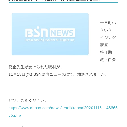
メンバー｜Member
十日町い
きいきエ
アクセス｜Access
イジング
講座
特任助
教・白倉
悠企先生が受けられた取材が、
都道府県別のCOVID-19患者推移｜COVID-19 patients at prefecture
11月18日(水) BSN県内ニュースにて、放送されました。
level
新潟県および新潟市のCOVID-19の実効再生産数｜COVID-19
effective reproduction number at Niigata
ぜひ、ご覧ください。
https://www.ohbsn.com/news/detail/kennai20201118_143665
95.php
インフルエンザ | Influenza virus