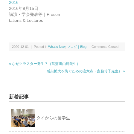
2016
講演・学会発表等｜Presentations & Lectures
2016年9月15日
講演・学会発表等｜Presen
tations & Lectures
書籍｜Book
2020-12-01 ｜ Posted in
What’s New
,
ブログ｜Blog
｜
Comments Closed
ミャンマー｜Myanmar
« なぜクラスター発生？（菖蒲川由郷先生）
感染拡大を防ぐための注意点（齋藤玲子先生） »
マレーシア｜Malaysia
新着記事
ロシア｜Russia｜中国｜China
その他｜Other
タイからの留学生