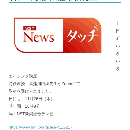
メンバー｜Member
十
日
アクセス｜Access
町
い
き
い
き
都道府県別のCOVID-19患者推移｜COVID-19 patients at prefecture
エイジング講座
level
特任教授・菖蒲川由郷先生がZoomにて
取材を受けられました。
新潟県および新潟市のCOVID-19の実効再生産数｜COVID-19
日にち：11月26日（木）
effective reproduction number at Niigata
時 間：18時9分
局：NST新潟総合テレビ
インフルエンザ | Influenza virus
https://www.fnn.jp/articles/-/112217