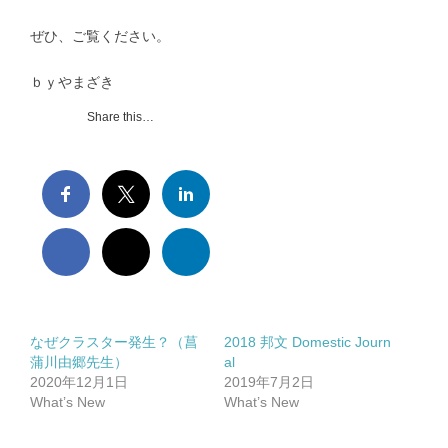
抗インフルエンザ剤感受性低下株調査｜Antiviral Susceptibility
ぜひ、ご覧ください。
RSウイルス｜Respiratory syncytial virus
ｂｙやまざき
Share this…
地理情報システム｜Geographic Information Systems（GIS）
社会疫学研究｜Social Epidemiology
現在進行中の調査・研究｜Ongoing Research
なぜクラスター発生？（菖
2018 邦文 Domestic Journ
蒲川由郷先生）
al
2020年12月1日
2019年7月2日
論文｜Publications
What’s New
What’s New