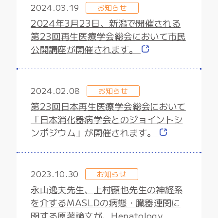
2024.03.19
お知らせ
2024年3月23日、新潟で開催される
第23回再生医療学会総会において市民
公開講座が開催されます。
2024.02.08
お知らせ
第23回日本再生医療学会総会において
「日本消化器病学会とのジョイントシ
ンポジウム」が開催されます。
2023.10.30
お知らせ
永山逸夫先生、上村顕也先生の神経系
を介するMASLDの病態・臓器連関に
関する原著論文が、Hepatology