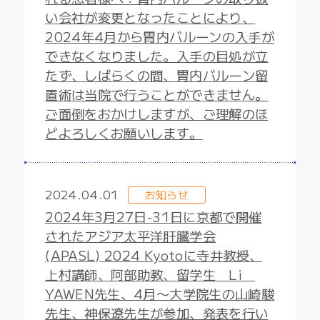
い会社が変更となったことにより、
2024年4月から胃内バルーンの入手が
できなくなりました。入手の目処が立
たず、しばらくの間、胃内バルーン留
置術は当院で行うことができません。
ご面倒をおかけしますが、ご理解のほ
どよろしくお願いします。
2024.04.01
お知らせ
2024年3月27日-31日に京都で開催
されたアジア太平洋肝臓学会
(APASL) 2024 Kyotoに寺井教授、
上村講師、阿部助教、留学生 Li
YAWEN先生、4月〜大学院生の山崎駿
先生、神保遼先生が参加、発表を行い