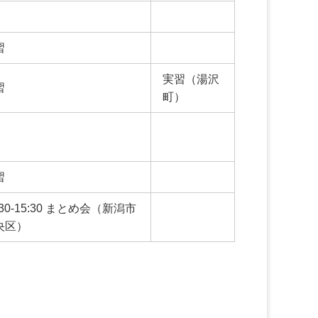
習
実習（湯沢
習
町）
習
:30-15:30 まとめ会（新潟市
央区）