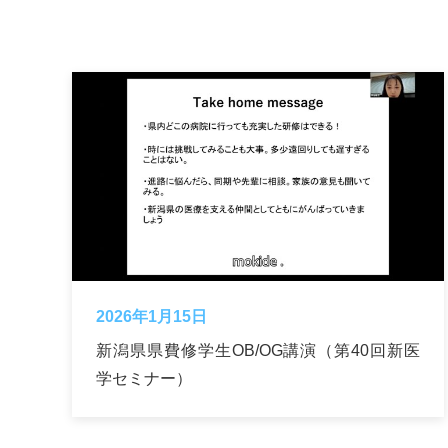
2026年1月15日
新潟県県費修学生OB/OG講演（第40回新医
学セミナー）