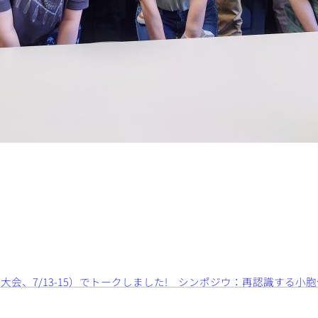
会、7/13-15）でトークしました! シンポジウ：再認識する小胞