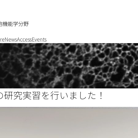
胞機能学分野
re
News
Access
Events
の研究実習を行いました！