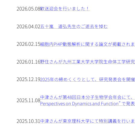
2026.05.08
歓送迎会を行いました！
2026.04.02
五十嵐 道弘先生のご逝去を悼む
2026.02.15
細胞内PI4P動態解析に関する論文が掲載され
2026.01.16
野住さんが九州工業大学大学院生命体工学研究科で講義を行いまし
2025.12.19
2025年の締めくくりとして、研究発表会を開
中津さんが第48回日本分子生物学会年会にて、シンポジウム “Mem
2025.11.08
Perspectives on Dynamics and 
2025.10.31
中津さんが東京理科大学にて特別講義を行い