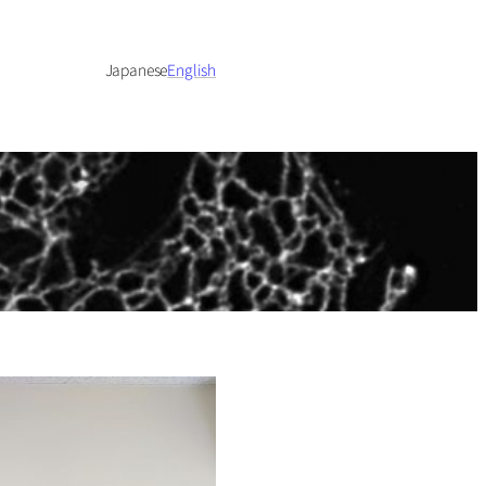
Japanese
English