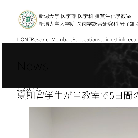
新潟大学 医学部 医学科 脂質生化学教室
新潟大学大学院 医歯学総合研究科 分子細
HOME
Research
Members
Publications
Join us
Link
Lectu
News
2025.07.31
夏期留学生が当教室で5日間