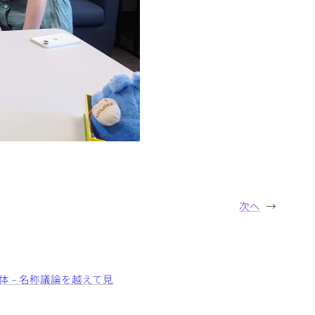
次へ
→
体 – 名称議論を越えて見