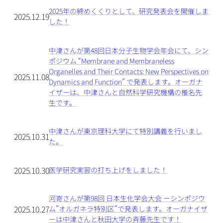
2025年の締めくくりとして、研究発表会を開催しま
2025.12.19
した！
中津さんが第48回日本分子生物学会年会にて、シン
ポジウム “Membrane and Membraneless
Organelles and Their Contacts: New Perspectives on
2025.11.08
Dynamics and Function” で発表します。オーガナ
イザーは、中津さんと自然科学研究機構の椎名先
生です。
中津さんが東京理科大学にて特別講義を行いまし
2025.10.31
た。
2025.10.30
医学研究実習の打ち上げをしました！
河嵜さんが第98回 日本生化学会大会 ーシンポジウ
2025.10.27
ム”オルガネラ特別区”で発表します。オーガナイザ
ーは中津さんと秋田大学の斉藤先生です！