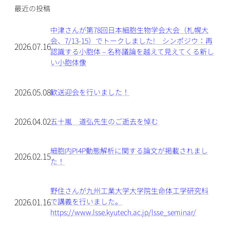
最近の投稿
中津さんが第78回日本細胞生物学会大会（札幌大
会、7/13-15）でトークしました! シンポジウ：再
2026.07.16
認識する小胞体 – 名称議論を越えて見えてくる新し
い小胞体像
2026.05.08
歓送迎会を行いました！
2026.04.02
五十嵐 道弘先生のご逝去を悼む
細胞内PI4P動態解析に関する論文が掲載されまし
2026.02.15
た！
野住さんが九州工業大学大学院生命体工学研究科
2026.01.16
で講義を行いました。
https://www.lsse.kyutech.ac.jp/lsse_seminar/