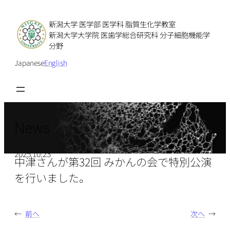
新潟大学 医学部 医学科 脂質生化学教室
新潟大学大学院 医歯学総合研究科 分子細胞機能学
分野
Japanese
English
News
2025.10.23
中津さんが第32回 みかんの会で特別公演
を行いました。
←
前へ
次へ
→