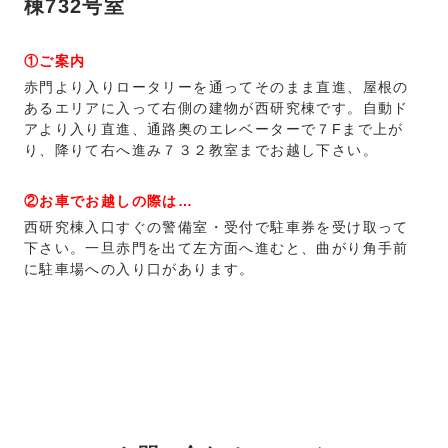
棟732号室
①ご案内
赤門より入りロータリーを通ってそのまま直進、屋根の
あるエリアに入って右側の建物が西研究棟です。自動ド
アより入り直進、通路奥のエレベーターで７Fまで上が
り、降りて右へ進み７３２教室までお越し下さい。
②お車でお越しの際は…
西研究棟入口すぐの警備室・受付で駐車券を受け取って
下さい。一旦赤門を出て左方面へ進むと、曲がり角手前
に駐車場への入り口があります。