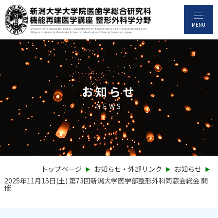
MENU
お知らせ
NEWS
‣
‣
‣
トップページ
お知らせ・外部リンク
お知らせ
2025年11月15日(土) 第73回新潟大学医学部整形外科同窓会総会 開
催