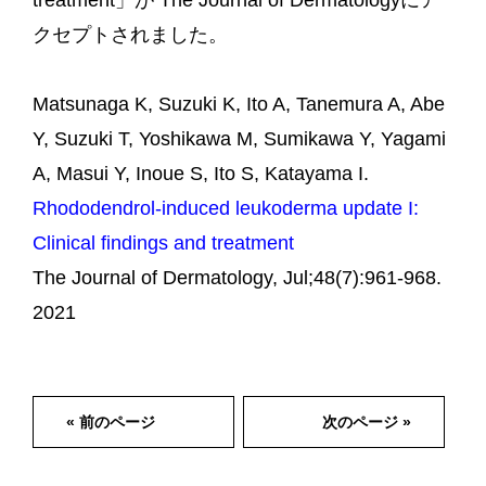
treatment」が The Journal of Dermatologyにア
クセプトされました。
Matsunaga K, Suzuki K, Ito A, Tanemura A, Abe
Y, Suzuki T, Yoshikawa M, Sumikawa Y, Yagami
A, Masui Y, Inoue S, Ito S, Katayama I.
Rhododendrol-induced leukoderma update I:
Clinical findings and treatment
The Journal of Dermatology, Jul;48(7):961-968.
2021
« 前のページ
次のページ »