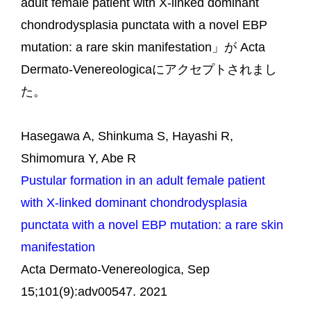
adult female patient with X-linked dominant
chondrodysplasia punctata with a novel EBP
mutation: a rare skin manifestation」が Acta
Dermato-Venereologicaにアクセプトされまし
た。
Hasegawa A, Shinkuma S, Hayashi R,
Shimomura Y, Abe R
Pustular formation in an adult female patient
with X-linked dominant chondrodysplasia
punctata with a novel EBP mutation: a rare skin
manifestation
Acta Dermato-Venereologica, Sep
15;101(9):adv00547. 2021