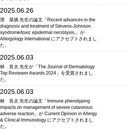
2025.06.26
濱 菜摘 先生の論文「Recent advances in the
diagnosis and treatment of Stevens-Johnson
syndrome/toxic epidermal necrolysis.」が
Allergology International にアクセプトされまし
た。
2025.06.03
林 良太 先生が「The Journal of Dermatology
Top Reviewer Awards 2024」を受賞されまし
た。
2025.06.03
林 良太 先生の論文「Immune phenotyping
impacts on management of severe cutaneous
adverse reaction」が Current Opinion in Allergy
& Clinical Immunology にアクセプトされまし
た。