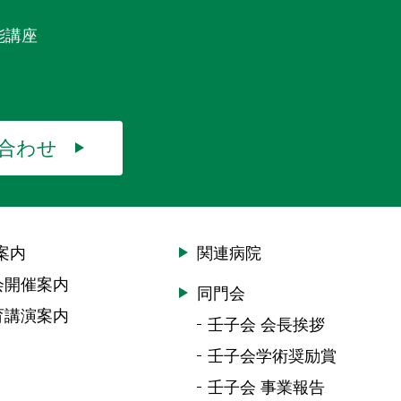
能講座
合わせ
案内
関連病院
会開催案内
同門会
育講演案内
壬子会 会長挨拶
壬子会学術奨励賞
壬子会 事業報告