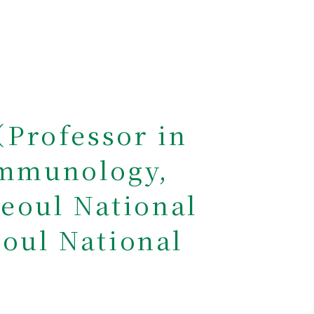
ofessor in
 Immunology,
eoul National
eoul National