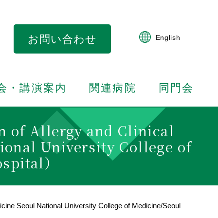
お問い合わせ
English
会・講演案内
関連病院
同門会
 Allergy and Clinical
onal University College of
ospital）
 Seoul National University College of Medicine/Seoul