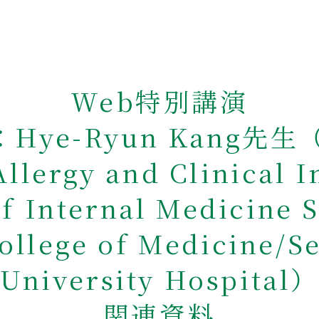
Web特別講演
ye-Ryun Kang先生（Pr
Allergy and Clinical
f Internal Medicine S
ollege of Medicine/S
University Hospital）
関連資料