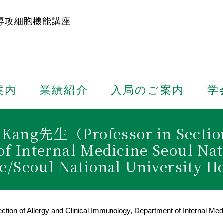
専攻細胞機能講座
案内
業績紹介
入局のご案内
学
g先生（Professor in Section of
 Internal Medicine Seoul Nati
e/Seoul National University H
llergy and Clinical Immunology, Department of Internal Medicine