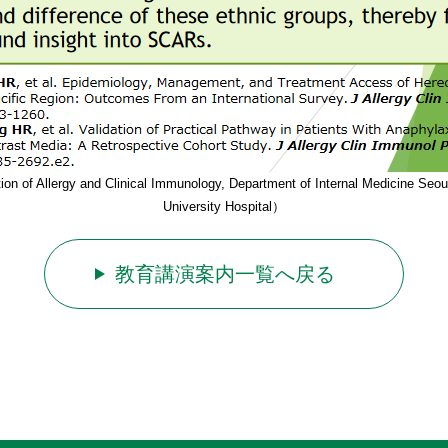
lergy and Clinical Immunology, Department of Internal Medicine Seoul Nat
University Hospital）
教育講演案内一覧へ戻る