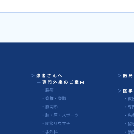
＞
患者さんへ
＞
医局
ー
専門外来のご案内
・腫瘍
＞
医学
・脊椎・脊髄
・教
・股関節
・専
・膝・肩・スポーツ
・先
・関節リウマチ
・留
・手外科
・動