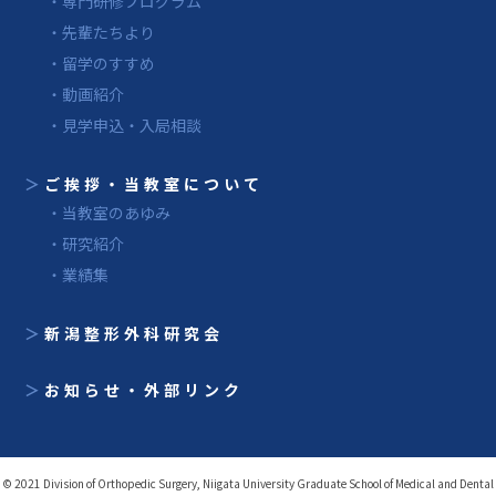
・専門研修プログラム
・先輩たちより
・留学のすすめ
・動画紹介
・見学申込・入局相談
＞
ご挨拶・当教室について
・当教室のあゆみ
・研究紹介
・業績集
＞
新潟整形外科研究会
＞
お知らせ・外部リンク
© 2021 Division of Orthopedic Surgery, Niigata University Graduate School of Medical and Dental