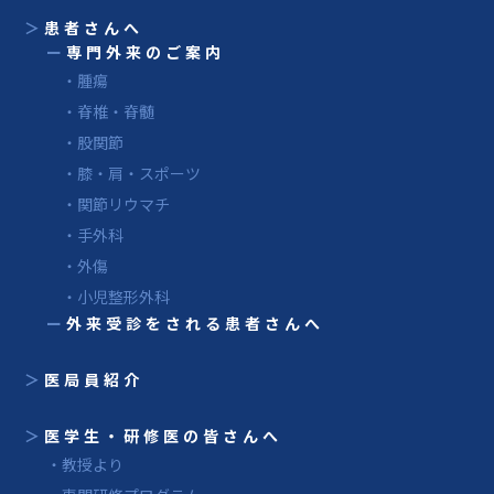
＞
患者さんへ
ー
専門外来のご案内
・腫瘍
・脊椎・脊髄
・股関節
・膝・肩・スポーツ
・関節リウマチ
・手外科
・外傷
・小児整形外科
ー
外来受診をされる患者さんへ
＞
医局員紹介
＞
医学生・研修医の皆さんへ
・教授より