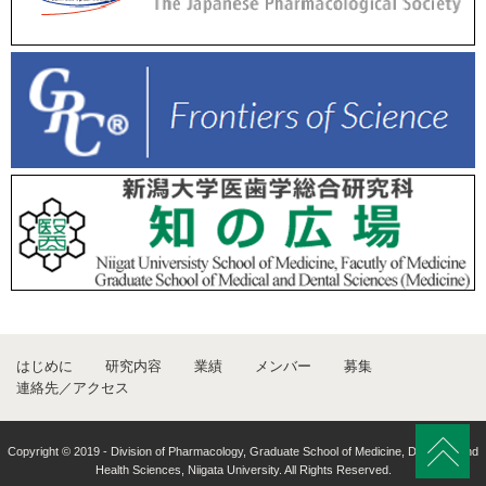
生の和田涼乃さんがポスター発表しました。
（以下、一部のみ掲載しています）
2025/01/29
新潟県三条市成人大学講座（
新潟大学出前講義
）を吉松が行いまし
た。
2024/11/16
星稜高等学校で
新潟大学出前講義
を平島が行いました。
2024/10/24
はじめに
研究内容
業績
メンバー
募集
第３回薬理学セミナー：本田賢也先生（慶應義塾大学医学部）に大
連絡先／アクセス
学院特別講義をしていただきました。
Copyright © 2019 - Division of Pharmacology, Graduate School of Medicine, Dentistry and
2024/08/17-18
Health Sciences, Niigata University. All Rights Reserved.