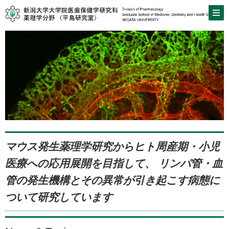
マウス発生薬理学研究からヒト周産期・小児
医療への応用展開を目指して、 リンパ管・血
管の発生機構とその異常が引き起こす病態に
ついて研究しています