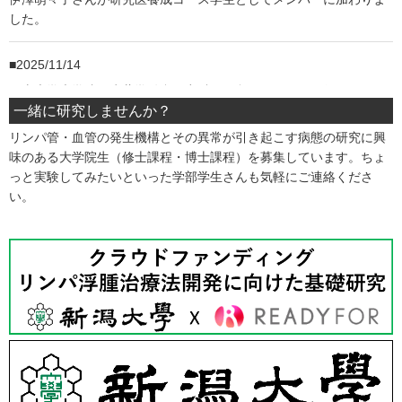
した。
2025/11/14
岡山大学大学院医歯薬学総合研究科で平島がセミナーを行いまし
た。
一緒に研究しませんか？
リンパ管・血管の発生機構とその異常が引き起こす病態の研究に興
2025/09/25-27
味のある大学院生（修士課程・博士課程）を募集しています。ちょ
っと実験してみたいといった学部学生さんも気軽にご連絡くださ
第84回日本癌学会学術総会で吉松が一般演題発表を行いました。
い。
2025/09/06-07
第9回日本リンパ浮腫治療学会学術総会で吉松が教育講演を行いまし
た。
2025/08/19-20
東日本研究医養成コンソーシアム第15回夏のリトリートで医学科5
年生の和田涼乃さんがポスター発表し、奨励賞を受賞しました！