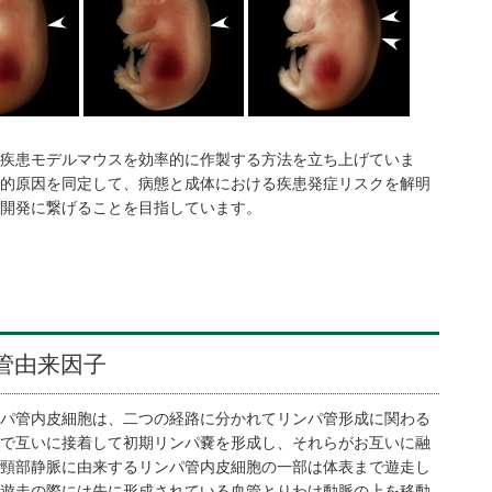
疾患モデルマウスを効率的に作製する方法を立ち上げていま
的原因を同定して、病態と成体における疾患発症リスクを解明
開発に繋げることを目指しています。
管由来因子
パ管内皮細胞は、二つの経路に分かれてリンパ管形成に関わる
で互いに接着して初期リンパ嚢を形成し、それらがお互いに融
頸部静脈に由来するリンパ管内皮細胞の一部は体表まで遊走し
遊走の際には先に形成されている血管とりわけ動脈の上を移動