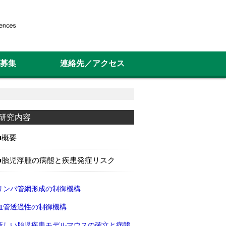
募集
連絡先／アクセス
研究内容
概要
胎児浮腫の病態と疾患発症リスク
リンパ管網形成の制御機構
血管透過性の制御機構
新しい胎児疾患モデルマウスの確立と病態