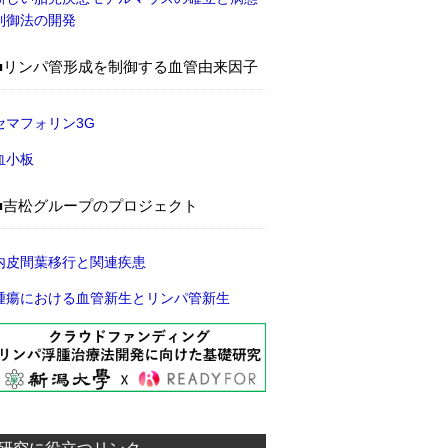
制御法の開発
リンパ管形成を制御する血管由来因子
セマフォリン3G
血小板
吉松グループのプロジェクト
内皮間葉移行と関連疾患
腫瘍における血管新生とリンパ管新生