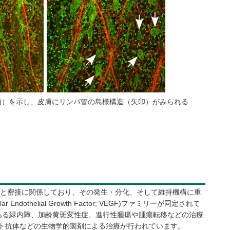
（矢頭）を示し、皮膚にリンパ管の島様構造（矢印）がみられる
と密接に関係しており、その発生・分化、そして維持機構に重
ndothelial Growth Factor; VEGF)ファミリーが同定されて
ある緑内障、加齢黄斑変性症、進行性腫瘍や腫瘍転移などの治療
Aヒト抗体などの生物学的製剤による治療が行われています。