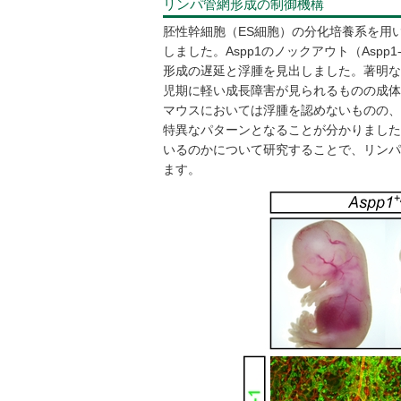
リンパ管網形成の制御機構
胚性幹細胞（ES細胞）の分化培養系を用い
しました。Aspp1のノックアウト（Asp
形成の遅延と浮腫を見出しました。著明な浮
児期に軽い成長障害が見られるものの成体ま
マウスにおいては浮腫を認めないものの、
特異なパターンとなることが分かりました
いるのかについて研究することで、リンパ
ます。