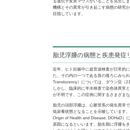
る遺伝子変異マウスがいることを見出しま
機構とその異常が引き起こす病態の研究か
目指しています。
胎児浮腫の病態と疾患発症
近年、ヒト妊娠中に超音波検査が日常的に
た。その内の一つである首の後ろにみられる胎児
Translucency）については、ダウ
しかし、臨床的に羊水検査で染色体異常と
が不明です。この症例に関するさまざまな
胎児の項部浮腫は、心脈管系の発生異常で
低栄養状態となることを示唆しています。近年
Origin of Health and Disea
原因になるといいます。胎生期に浮腫をき