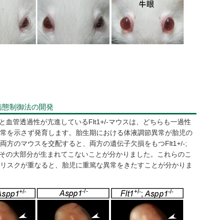
病態制御法の開発
スと血管透過性が亢進しているFlt1+/-マウスは、どちらも一過性
常を示さず発育します。胎生期における体液調節異常が胎児の
方のマウスを交配すると、両方の遺伝子欠損をもつFlt1+/-;
認め、その大部分が生まれてこないことが分かりました。これらのこ
リスクが重なると、胎児に重篤な異常をきたすことが分かりま