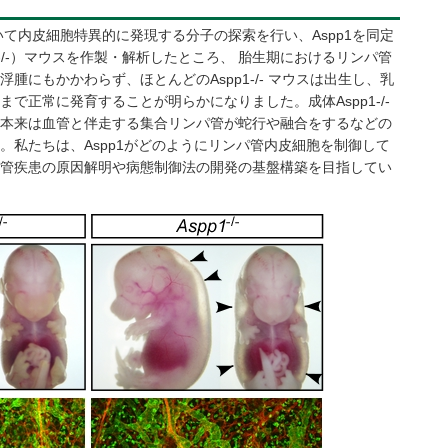
て内皮細胞特異的に発現する分子の探索を行い、Aspp1を同定
p1-/-）マウスを作製・解析したところ、 胎生期におけるリンパ管
腫にもかかわらず、ほとんどのAspp1-/- マウスは出生し、乳
で正常に発育することが明らかになりました。成体Aspp1-/-
本来は血管と伴走する集合リンパ管が蛇行や融合をするなどの
。私たちは、Aspp1がどのようにリンパ管内皮細胞を制御して
管疾患の原因解明や病態制御法の開発の基盤構築を目指してい