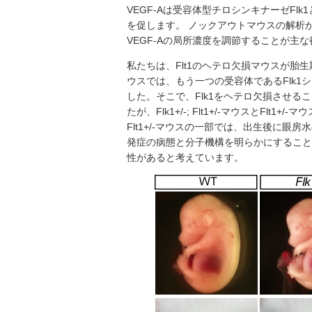
VEGF-Aは受容体型チロシンキナーゼFl
を促します。 ノックアウトマウスの解析から
VEGF-Aの局所濃度を調節することが主
私たちは、Flt1のヘテロ欠損マウスが胎生
ウスでは、もう一つの受容体であるFlk
した。そこで、Flk1をヘテロ欠損させる
たが、Flk1+/-; Flt1+/-マウスとFlt
Flt1+/-マウスの一部では、出生後に
発症の病態と分子機構を明らかにすること
性があると考えています。