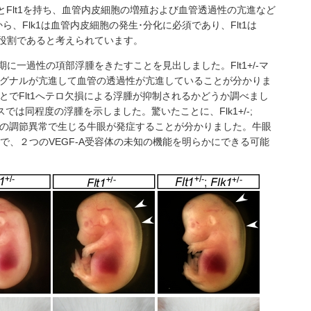
k1とFlt1を持ち、血管内皮細胞の増殖および血管透過性の亢進など
、Flk1は血管内皮細胞の発生･分化に必須であり、Flt1は
な役割であると考えられています。
期に一過性の項部浮腫をきたすことを見出しました。Flt1+/-マ
1シグナルが亢進して血管の透過性が亢進していることが分かりま
ことでFlt1へテロ欠損による浮腫が抑制されるかどうか調べまし
1+/-マウスでは同程度の浮腫を示しました。驚いたことに、Flk1+/-;
眼房水の調節異常で生じる牛眼が発症することが分かりました。牛眼
で、２つのVEGF-A受容体の未知の機能を明らかにできる可能