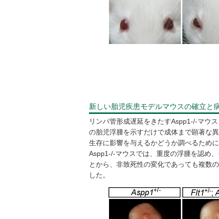
新しい胎児疾患モデルマウスの確立と
リンパ管形成遅延をきたすAspp1-/-マウ
の胎児浮腫を示すだけで成体まで顕著な異
生存に影響を与えるかどうか調べるために両
Aspp1-/-マウスでは、重度の浮腫を
とから、非致死性の変化であっても複数の
した。