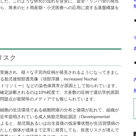
した。このような研究の流れを背景に、血管・リンパ管の発生
ら、将来のヒト周産期・小児医療への応用に資する基盤構築を
リスク
実施され、様々な子宮内症例が発見されるようになってきまし
後頸部透亮像（項部浮腫，increased Nuchal
ン症（21トリソミー）などの染色体異常が原因として知られています。
確定診断されるのは10%程度で、大多数の症例で遺伝学的原因
問題点が新聞等のメディアでも報じられています。
細胞の生活環境である細胞間液の分布と循環が乱れて、組織が
提唱されている成人病胎児期起源説（Developmental
se, DOHaD）によると、胎児期あるいは出生直後の低栄養状態が生活習慣病の
たした個体が成体まで正常に発育しても、疾患リスクが潜んで