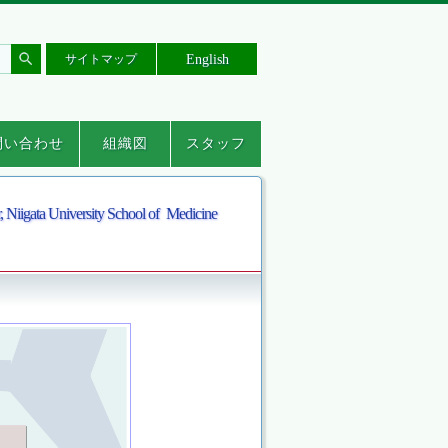
English
サイトマップ
問い合わせ
組織図
スタッフ
問い合わせフォーム
プライバシーポリシ
ー
, Niigata University School of Medicine