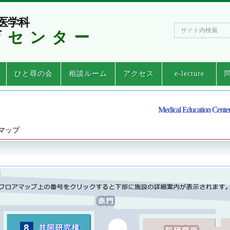
医学科
育センター
ひと尋の会
相談ルーム
アクセス
e-lecture
交通・アクセス
フロアマップ
Medical Education Center
マップ