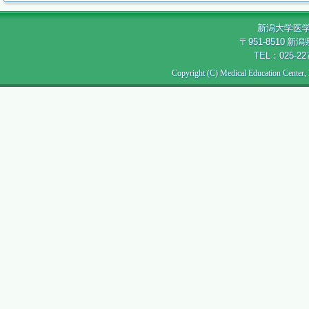
新潟大学医
〒
951-8510
新潟
TEL：025-22
Copyright (C) Medical Education Center, 