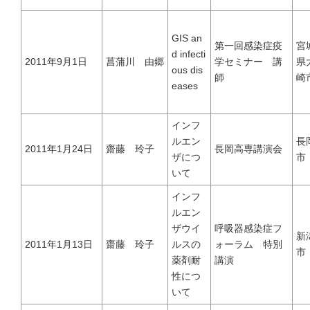
GIS an
第一回感染症疫
宮
募集要項｜Requirements
d infecti
2011年9月1日
菖蒲川 由郷
学セミナー 講
県
ous dis
師
崎
eases
過去の卒業生紹介｜Graduate
インフ
ルエン
長
2011年1月24日
齋藤 玲子
長岡高専講演会
ザにつ
市
いて
インフ
ルエン
ザウイ
呼吸器感染症フ
新
2011年1月13日
齋藤 玲子
ルスの
ォーラム 特別
市
薬剤耐
講演
性につ
いて