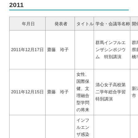
2011
メンバー｜Member
年月日
発表者
タイトル
学会・会議等名称
開
アクセス｜Access
群馬インフルエ
群
2011年12月17日
齋藤 玲子
ンザシンポジウ
県
ム 特別講演
橋
女性、
都道府県別のCOVID-19患者推移｜COVID-19 patients at prefecture
level
国際保
清心女子高校第
健、文
新
2011年12月15日
齋藤 玲子
二学年総合学習
理融合
市
特別講演
新潟県および新潟市のCOVID-19の実効再生産数｜COVID-19
型学問
effective reproduction number at Niigata
の将来
インフ
インフルエンザ | Influenza virus
ルエン
ザ感染