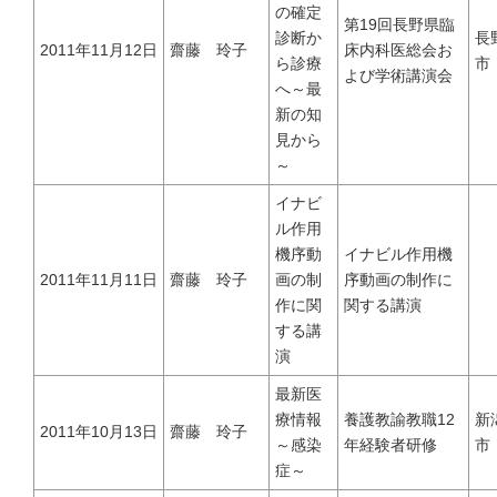
の確定
抗インフルエンザ剤感受性低下株調査｜Antiviral Susceptibility
第19回長野県臨
診断か
長
2011年11月12日
齋藤 玲子
床内科医総会お
ら診療
市
よび学術講演会
RSウイルス｜Respiratory syncytial virus
へ～最
新の知
見から
地理情報システム｜Geographic Information Systems（GIS）
～
イナビ
社会疫学研究｜Social Epidemiology
ル作用
機序動
イナビル作用機
2011年11月11日
齋藤 玲子
画の制
序動画の制作に
現在進行中の調査・研究｜Ongoing Research
作に関
関する講演
する講
演
最新医
療情報
養護教諭教職12
新
2011年10月13日
齋藤 玲子
論文｜Publications
～感染
年経験者研修
市
症～