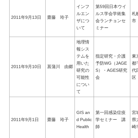
講演・学会発表等｜Presentations & Lectures
インフ
第59回日本ウイ
ルエン
ルス学会学術集
札
2011年9月13日
齋藤 玲子
ザにつ
会ランチョンセ
市
書籍｜Book
いて
ミナー
地理情
報シス
テムを
指定研究・介護
東
ミャンマー｜Myanmar
用いた
予防WG（JAGE
都
2011年9月10日
菖蒲川 由郷
研究の
S）・AGES研究
代
可能性
会
区
マレーシア｜Malaysia
につい
て
ロシア｜Russia｜中国｜China
GIS an
第一回感染症疫
宮
その他｜Other
2011年9月1日
齋藤 玲子
d Public
学セミナー 講
県
Health
師
崎