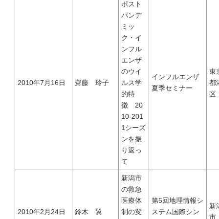
ポスト
パンデ
ミッ
ク・イ
ンフル
エンザ
のウイ
東
インフルエンザ
2010年7月16日
齋藤 玲子
ルス学
都
夏季セミナー
的特
区
徴 20
10-201
1シーズ
ンを振
り返っ
て
新潟市
の救急
医療体
第5回地理情報シ
新
2010年2月24日
鈴木 翼
制の変
ステム国際シン
市