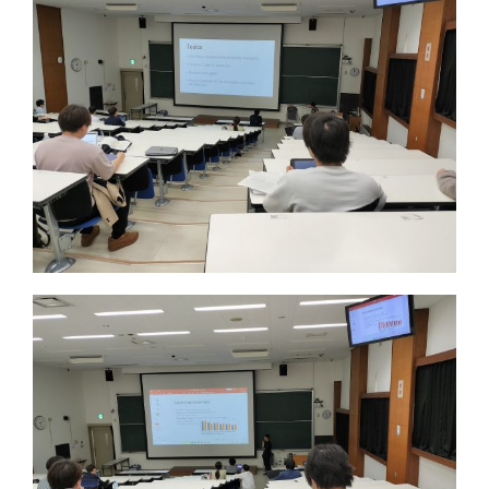
抗インフルエンザ剤感受性低下株調査｜Antiviral Susceptibility
RSウイルス｜Respiratory syncytial virus
地理情報システム｜Geographic Information Systems（GIS）
社会疫学研究｜Social Epidemiology
現在進行中の調査・研究｜Ongoing Research
論文｜Publications