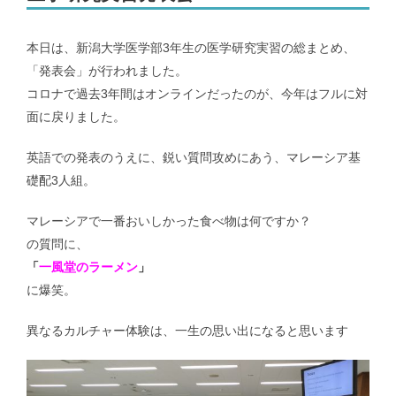
メンバー｜Member
本日は、新潟大学医学部3年生の医学研究実習の総まとめ、
「発表会」が行われました。
コロナで過去3年間はオンラインだったのが、今年はフルに対
アクセス｜Access
面に戻りました。
英語での発表のうえに、鋭い質問攻めにあう、マレーシア基
礎配3人組。
都道府県別のCOVID-19患者推移｜COVID-19 patients at prefecture
マレーシアで一番おいしかった食べ物は何ですか？
level
の質問に、
「
一風堂のラーメン
」
新潟県および新潟市のCOVID-19の実効再生産数｜COVID-19
に爆笑。
effective reproduction number at Niigata
異なるカルチャー体験は、一生の思い出になると思います
インフルエンザ | Influenza virus