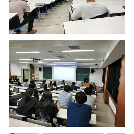
講演・学会発表等｜Presentations & Lectures
書籍｜Book
ミャンマー｜Myanmar
マレーシア｜Malaysia
ロシア｜Russia｜中国｜China
その他｜Other