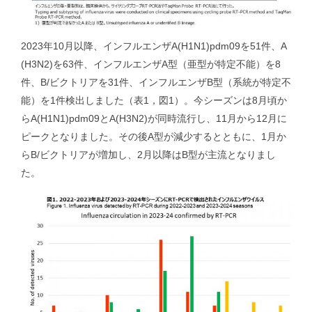
抗インフルエンザ剤感受性低下株調査｜Antiviral Susceptibility
2023年10月以降、インフルエンザA(H1N1)pdm09を51件、A
RSウイルス｜Respiratory syncytial virus
(H3N2)を63件、インフルエンザA型（亜型が特定不能）を8
件、B/ビクトリアを31件、インフルエンザB型（系統が特定不
地理情報システム｜Geographic Information Systems（GIS）
能）を1件検出しました（表1，図1）。今シーズンは8月頃か
らA(H1N1)pdm09とA(H3N2)が同時流行し、11月から12月に
ピークとなりました。その後A型が減少するとともに、1月か
社会疫学研究｜Social Epidemiology
らB/ビクトリアが増加し、2月以降はB型が主流となりまし
た。
現在進行中の調査・研究｜Ongoing Research
論文｜Publications