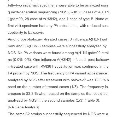
Fifty-two initial visit specimens were able to be analyzed usin
g next-generation sequencing (NGS), with 23 cases of A(H1N
1)pdm09, 28 case of A(H3N2), and 1 case of type B. None of
first visit specimen had any PA substitution, with reduced sus
ceptibility to baloxavir.
Among post-baloxavir-treated cases, 3 influenza A(H1N1)pd
m09 and 3 A(H3N2) samples were successfully analyzed by
NGS. No PA variants were found among A(H1N1)pdm09 strai
ns (0.0%, 0/3). One influenza A(H3N2)-infected, post-baloxav
ir-treated case with PA/I38T substitution was confirmed in the
PA protein by NGS. The frequency of PA variant appearance
analyzed by NGS after treatment with baloxavir was 12.5 % b
ased on the number of treated cases (1/8). The frequency in
creases to 33.3 % when based on the samples that could be
analyzed by NGS in the second samples (1/3) (Table 3).
[NA Gene Analysis]
The same 52 strains successfully sequenced by NGS were a