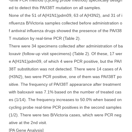
-time PCR method (cycling probe method) specifically design
ed to detect this PA/I38T mutation on all samples.
None of the 51 of A(H1N1)pdm09, 63 of A(H3N2), and 31 of i
nfluenza B/Victoria samples collected before administration o
f antiviral influenza drugs showed the presence of the PA/I38
T mutation by real-time PCR (Table 2).
There were 34 specimens collected after administration of ba
loxavir (follow-up visit specimens) (Table 2). Of these, 17 wer
e A(H1N1)pdm09, of which 4 were PCR positive, but the PA/I
38T substitution was not detected. There were 14 cases of A
(H3N2), two were PCR positive, one of them was PA/I38T po
sitive. The frequency of PA/I38T appearance after treatment
with baloxavir was 7.1% based on the number of treated cas
es (1/14). The frequency increases to 50.0% when based on
cycling probe real-time PCR positives in the second samples
(1/2). There were two B/Victoria cases, which were PCR neg
ative at the 2nd visit.
[PA Gene Analysis]