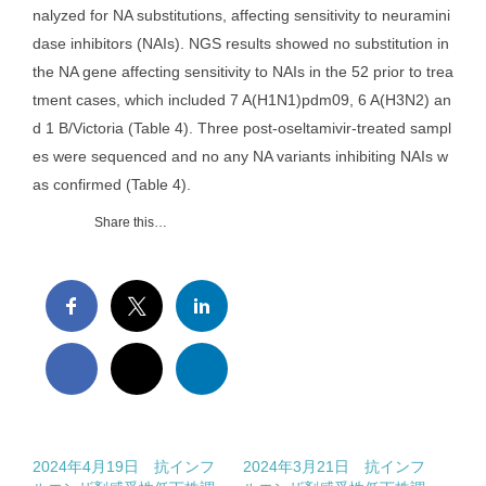
nalyzed for NA substitutions, affecting sensitivity to neuramini
dase inhibitors (NAIs). NGS results showed no substitution in
the NA gene affecting sensitivity to NAIs in the 52 prior to trea
tment cases, which included 7 A(H1N1)pdm09, 6 A(H3N2) an
d 1 B/Victoria (Table 4). Three post-oseltamivir-treated sampl
es were sequenced and no any NA variants inhibiting NAIs w
as confirmed (Table 4).
Share this…
2024年4月19日 抗インフ
2024年3月21日 抗インフ