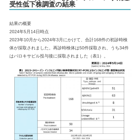
受性低下株調査の結果
メンバー｜Member
結果の概要
2024年5月14日時点
アクセス｜Access
2023年10月から2024年3月にかけて、合計168件の初診時検
体が採取されました。再診時検体は50件採取され、うち34件
はバロキサビル投与後に採取されました（表1）。
都道府県別のCOVID-19患者推移｜COVID-19 patients at prefecture
level
新潟県および新潟市のCOVID-19の実効再生産数｜COVID-19
effective reproduction number at Niigata
インフルエンザ | Influenza virus