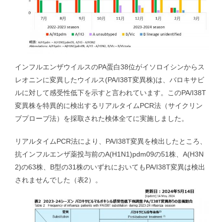
講演・学会発表等｜Presentations & Lectures
書籍｜Book
インフルエンザウイルスのPA蛋白38位がイソロイシンからス
レオニンに変異したウイルス(PA/I38T変異株)は、バロキサビ
ルに対して感受性低下を示すと言われています。このPA/I38T
ミャンマー｜Myanmar
変異株を特異的に検出するリアルタイムPCR法（サイクリン
ブプローブ法）を採取された検体全てに実施しました。
マレーシア｜Malaysia
リアルタイムPCR法により、PA/I38T変異を検出したところ、
抗インフルエンザ薬投与前のA(H1N1)pdm09の51株、A(H3N
ロシア｜Russia｜中国｜China
2)の63株、B型の31株のいずれにおいてもPA/I38T変異は検出
されませんでした（表2）。
その他｜Other