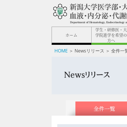
学生・研修医・
ホーム
学院進学を希望
方へ
HOME
＞ Newsリリース ＞ 全件一