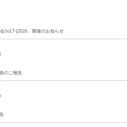
oLT-J2026」開催のお知らせ
日
表のご報告
日
告