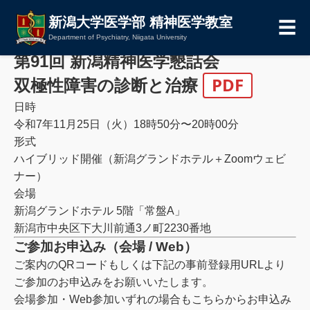
新潟大学医学部 精神医学教室
☰
Department of Psychiatry, Niigata University
第91回 新潟精神医学懇話会
PDF
双極性障害の診断と治療
日時
令和7年11月25日（火）18時50分〜20時00分
形式
ハイブリッド開催（新潟グランドホテル＋Zoomウェビ
ナー）
会場
新潟グランドホテル 5階「常盤A」
新潟市中央区下大川前通3ノ町2230番地
ご参加お申込み（会場 / Web）
ご案内のQRコードもしくは下記の事前登録用URLより
ご参加のお申込みをお願いいたします。
会場参加・Web参加いずれの場合もこちらからお申込み