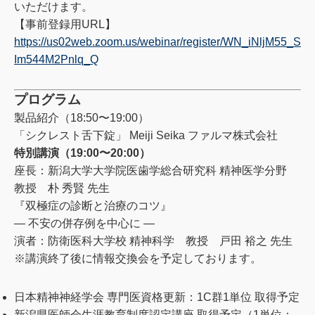
いただけます。
【事前登録用URL】
https://us02web.zoom.us/webinar/register/WN_iNljM55_S
Im544M2Pnlq_Q
プログラム
製品紹介（18:50〜19:00）
「シクレスト舌下錠」 Meiji Seika ファルマ株式会社
特別講演（19:00〜20:00）
座長：新潟大学大学院医歯学総合研究科 精神医学分野
教授 朴 秀賢 先生
『双極症の診断と治療のコツ』
― 不安の併存例を中心に ―
演者：防衛医科大学校 精神科学 教授 戸田 裕之 先生
※講演終了後に情報交換会を予定しております。
日本精神神経学会 専門医資格更新：1C群1単位 取得予定
新潟県医師会生涯教育制度認定講座 取得予定（1単位：