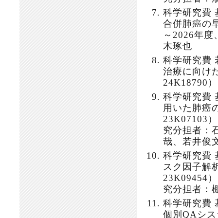
科学研究費
合併肺癌の早
～2026
木琢也
科学研究費
治療に向け
24K1879
科学研究費
用いた肺癌
23K0710
究分担者：
哉、若井俊
科学研究費
スク因子解
23K0945
究分担者：
科学研究費 基
個別QAシステ