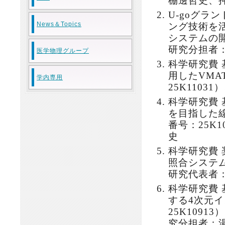
棚邊哲史、
U-goグラ
News＆Topics
ング技術を
システムの開
研究分担者
医学物理グループ
科学研究費
用したVM
学内専用
25K1103
科学研究費
を目指した
番号：25K1
史
科学研究費
照合システム
研究代表者
科学研究費
する4次元
25K1091
究分担者：