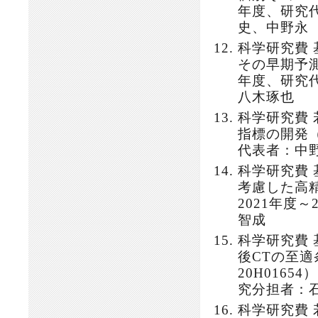
年度、研究
史、中野永
科学研究費
その早期予測の
年度、研究
八木琢也
科学研究費
指標の開発（課
代表者：中
科学研究費
考慮した高精
2021年度
智成
科学研究費
後CTの至
20H0165
究分担者：
科学研究費