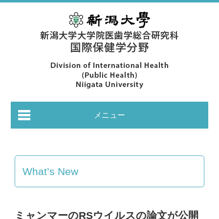
メニュー
What’s New
あいさつ｜Greeting
ミャンマーのRSウイルスの論文が公開