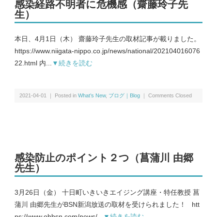
感染経路不明者に危機感（齋藤玲子先
生）
本日、4月1日（木） 齋藤玲子先生の取材記事が載りました。
https://www.niigata-nippo.co.jp/news/national/202104016076
22.html 内...
▼続きを読む
2021-04-01 ｜ Posted in
What’s New
,
ブログ｜Blog
｜
Comments Closed
感染防止のポイント２つ（菖蒲川 由郷
先生）
3月26日（金） 十日町いきいきエイジング講座・特任教授 菖
蒲川 由郷先生がBSN新潟放送の取材を受けられました！ htt
ps://www.ohbsn.com/news/...
▼続きを読む