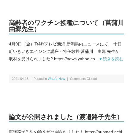
講演・学会発表等｜Presentations & Lectures
書籍｜Book
高齢者のワクチン接種について（菖蒲川
由郷先生）
4月9日（金）TeNYテレビ新潟 新潟県内ニュースにて、 十日
町いきいきエイジング講座・特任教授 菖蒲川 由郷 先生が
取材を受けられました? https://news.yahoo.co...
▼続きを読む
ミャンマー｜Myanmar
マレーシア｜Malaysia
2021-04-13 ｜ Posted in
What’s New
｜
Comments Closed
ロシア｜Russia｜中国｜China
その他｜Other
論文が公開されました（渡邉路子先生）
渡邉路子先生の論文が公開されました！ https://pubmed.ncbi.