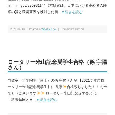
nlm.nih.gov/32098114/ 【本研究は、日本における高齢者の睡
眠の質と環境要因を検討した初...
▼続きを読む
募集要項｜Requirements
2021-04-13 ｜ Posted in
What’s New
｜
Comments Closed
過去の卒業生紹介｜Graduate
ロータリー米山記念奨学生合格（孫 宇陽
さん）
当教室、大学院生（修士）の孫 宇陽さんが 【2021学年度ロ
ータリー米山記念奨学生】に 見事
合格致しました！！ おめ
でとうございます
ロータリー米山記念奨学会とは、
「将来母国と日...
▼続きを読む