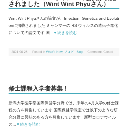
されました（Wint Wint Phyuさん）
メンバー｜Member
Wint Wint Phyuさんの論文が、Infection, Genetics and Evoluti
onに掲載されました ミャンマーの RS ウィルスの遺伝子進化
アクセス｜Access
についての論文です 国...
▼続きを読む
2021-06-28 ｜ Posted in
What’s New
,
ブログ｜Blog
｜
Comments Closed
都道府県別のCOVID-19患者推移｜COVID-19 patients at prefecture
level
修士課程入学者募集！
新潟県および新潟市のCOVID-19の実効再生産数｜COVID-19
effective reproduction number at Niigata
新潟大学医学部国際保健学分野では、来年の4月入学の修士課
程の方を募集しています 国際保健学教室では以下のような研
インフルエンザ | Influenza virus
究分野に興味のある方を募集しています 新型コロナウイル
ス...
▼続きを読む