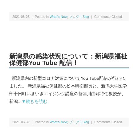
抗インフルエンザ剤感受性低下株調査｜Antiviral Susceptibility
2021-06-25 ｜ Posted in
What’s New
,
ブログ｜Blog
｜
Comments Closed
RSウイルス｜Respiratory syncytial virus
地理情報システム｜Geographic Information Systems（GIS）
新潟県の感染状況について：新潟県福祉
保健部You Tube 配信！
社会疫学研究｜Social Epidemiology
新潟県内の新型コロナ対策についてYou Tube配信が行われ
現在進行中の調査・研究｜Ongoing Research
ました。 新潟県福祉保健部の松本晴樹部長と、新潟大学医学
部十日町いきいきエイジング講座の菖蒲川由郷特任教授が、
新潟...
▼続きを読む
論文｜Publications
2021-05-31 ｜ Posted in
What’s New
,
ブログ｜Blog
｜
Comments Closed