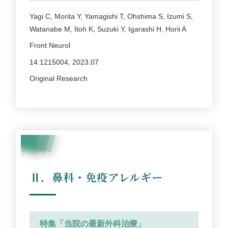
Yagi C, Morita Y, Yamagishi T, Ohshima S, Izumi S,
Watanabe M, Itoh K, Suzuki Y, Igarashi H, Horii A
Front Neurol
14:1215004, 2023.07
Original Research
Ⅱ．鼻科・免疫アレルギー
特集「当院の最新外科治療」