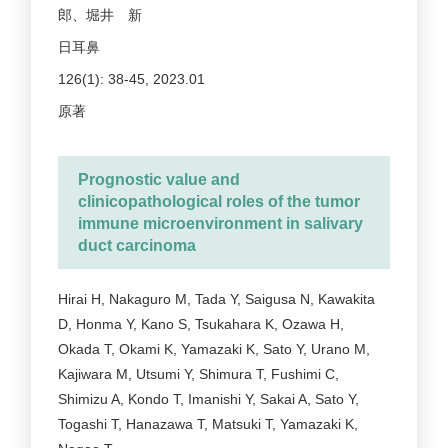
郎、堀井 新
日耳鼻
126(1): 38-45, 2023.01
原著
Prognostic value and
clinicopathological roles of the tumor
immune microenvironment in salivary
duct carcinoma
Hirai H, Nakaguro M, Tada Y, Saigusa N, Kawakita
D, Honma Y, Kano S, Tsukahara K, Ozawa H,
Okada T, Okami K, Yamazaki K, Sato Y, Urano M,
Kajiwara M, Utsumi Y, Shimura T, Fushimi C,
Shimizu A, Kondo T, Imanishi Y, Sakai A, Sato Y,
Togashi T, Hanazawa T, Matsuki T, Yamazaki K,