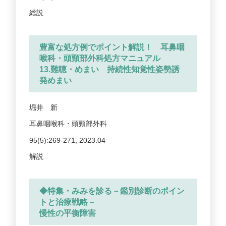
総説
豊富な処方例でポイント解説！ 耳鼻咽
喉科・頭頸部外科処方マニュアル
13.難聴・めまい 持続性知覚性姿勢誘
発めまい
堀井 新
耳鼻咽喉科・頭頸部外科
95(5):269-271, 2023.04
解説
◆特集・みみを診る－鑑別診断のポイン
トと治療戦略－
慢性の平衡障害