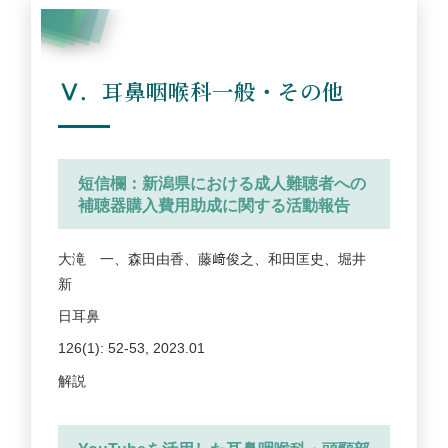
Ⅴ．耳鼻咽喉科一般・その他
短信欄：新潟県における成人難聴者への
補聴器購入費用助成に関する活動報告
大滝 一、森田由香、藤﨑俊之、和田匡史、堀井
新
日耳鼻
126(1): 52-53, 2023.01
解説