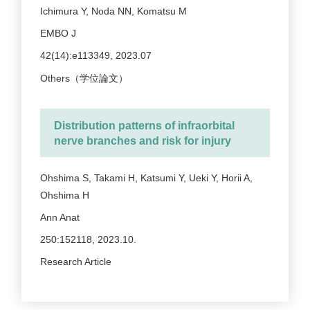
Ichimura Y, Noda NN, Komatsu M
EMBO J
42(14):e113349, 2023.07
Others（学位論文）
Distribution patterns of infraorbital
nerve branches and risk for injury
Ohshima S, Takami H, Katsumi Y, Ueki Y, Horii A,
Ohshima H
Ann Anat
250:152118, 2023.10.
Research Article