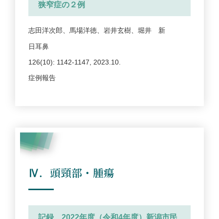
狭窄症の２例
志田洋次郎、馬場洋徳、岩井玄樹、堀井 新
日耳鼻
126(10): 1142-1147, 2023.10.
症例報告
Ⅳ．頭頸部・腫瘍
記録 2022年度（令和4年度）新潟市民