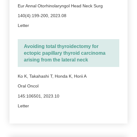
Eur Annal Otorhinolaryngol Head Neck Surg
140(4):199-200, 2023.08
Letter
Avoiding total thyroidectomy for
ectopic papillary thyroid carcinoma
arising from the lateral neck
Ko K, Takahashi T, Honda K, Horii A
Oral Oncol
145:106501, 2023.10
Letter