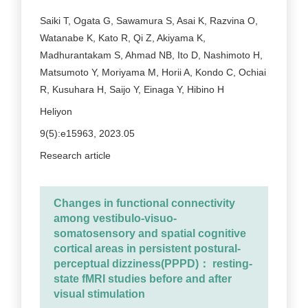
Saiki T, Ogata G, Sawamura S, Asai K, Razvina O,
Watanabe K, Kato R, Qi Z, Akiyama K,
Madhurantakam S, Ahmad NB, Ito D, Nashimoto H,
Matsumoto Y, Moriyama M, Horii A, Kondo C, Ochiai
R, Kusuhara H, Saijo Y, Einaga Y, Hibino H
Heliyon
9(5):e15963, 2023.05
Research article
Changes in functional connectivity
among vestibulo-visuo-
somatosensory and spatial cognitive
cortical areas in persistent postural-
perceptual dizziness(PPPD)： resting-
state fMRI studies before and after
visual stimulation