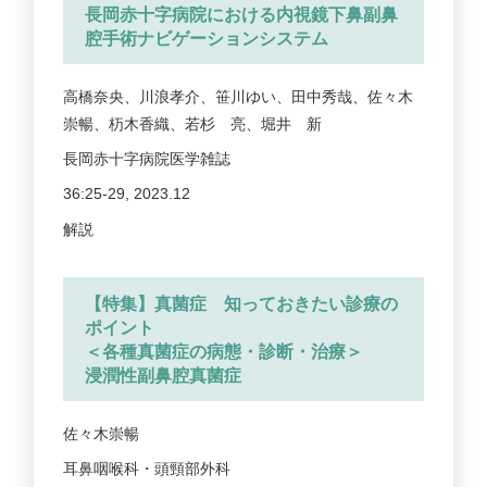
長岡赤十字病院における内視鏡下鼻副鼻
腔手術ナビゲーションシステム
高橋奈央、川浪孝介、笹川ゆい、田中秀哉、佐々木
崇暢、杤木香織、若杉 亮、堀井 新
長岡赤十字病院医学雑誌
36:25-29, 2023.12
解説
【特集】真菌症 知っておきたい診療の
ポイント
＜各種真菌症の病態・診断・治療＞
浸潤性副鼻腔真菌症
佐々木崇暢
耳鼻咽喉科・頭頸部外科