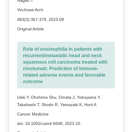
Nagao T
Virchows Arch
483(3):367-379, 2023.09
Original Article
Role of eosinophilia in patients with
recurrent/metastatic head and neck
squamous cell carcinoma treated with
nivolumab: Prediction of immune-
related adverse events and favorable
outcome
Ueki Y, Ohshima Shu, Omata J, Yokoyama Y,
Takahashi T, Shodo R, Yamazaki K, Horii A
Cancer Medicine
doi: 10.1002/cam4.6648, 2023.10.