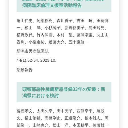
病院臨床倫理支援室活動報告
亀山仁史、阿部裕樹、森川香子、吉田 暁、田覚健
一、松山 洋、小杉純子、新野裕美子、島田玲児、
横野政代、竹内深雪、木村 望、藤澤潮里、丸山由
香利、小柳進祐、近藤大介、五十嵐修一
新潟市民病院医誌
44(1):52-54, 2023.10.
活動報告
頭頸部悪性腫瘍新患登録33年の変遷：新
潟県における検討
富樫孝文、太田久幸、田中亮子、西條幸平、尾股
丈、横山侑輔、高橋剛史、正道隆介、植木雄志、岡
部隆一、山崎恵介、松山 洋、本田耕平、佐藤雄一