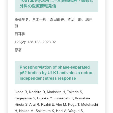
YouTubeを活用した耳鼻咽喉科・頭頸部
外科の医療情報発信
高橋剛史、八木千裕、森田由香、渡辺 順、堀井
新
日耳鼻
126(2): 128-133, 2023.02
原著
Phosphorylation of phase-separated
p62 bodies by ULK1 activates a redox-
independent stress response
Ikeda R, Noshiro D, Morishita H, Takeda S,
Kageyama S, Fujioka Y, Funakoshi T, Komatsu-
Hirota S, Arai R, Ryzhii E, Abe M, Koga T, Motohashi
H, Nakao M, Sakimura K, Horii A, Waguri S,