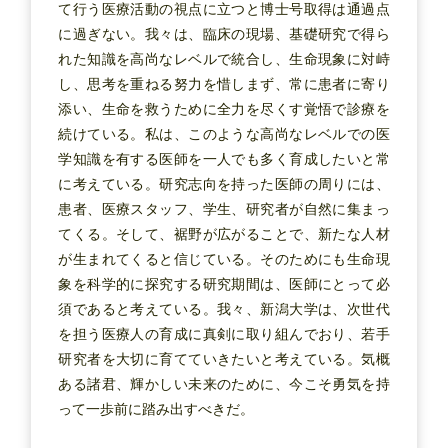
て行う医療活動の視点に立つと博士号取得は通過点
に過ぎない。我々は、臨床の現場、基礎研究で得ら
れた知識を高尚なレベルで統合し、生命現象に対峙
し、思考を重ねる努力を惜しまず、常に患者に寄り
添い、生命を救うために全力を尽くす覚悟で診療を
続けている。私は、このような高尚なレベルでの医
学知識を有する医師を一人でも多く育成したいと常
に考えている。研究志向を持った医師の周りには、
患者、医療スタッフ、学生、研究者が自然に集まっ
てくる。そして、裾野が広がることで、新たな人材
が生まれてくると信じている。そのためにも生命現
象を科学的に探究する研究期間は、医師にとって必
須であると考えている。我々、新潟大学は、次世代
を担う医療人の育成に真剣に取り組んでおり、若手
研究者を大切に育てていきたいと考えている。気概
ある諸君、輝かしい未来のために、今こそ勇気を持
って一歩前に踏み出すべきだ。