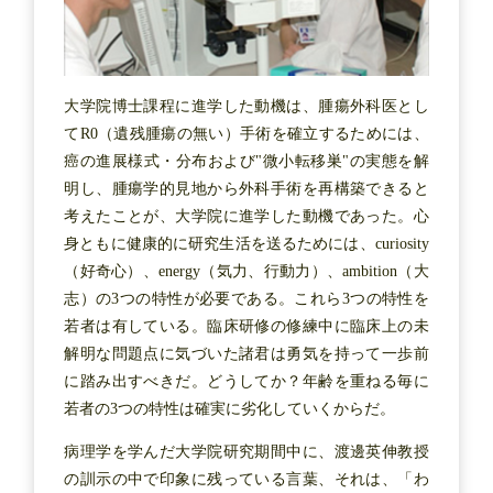
大学院博士課程に進学した動機は、腫瘍外科医とし
てR0（遺残腫瘍の無い）手術を確立するためには、
癌の進展様式・分布および"微小転移巣"の実態を解
明し、腫瘍学的見地から外科手術を再構築できると
考えたことが、大学院に進学した動機であった。心
身ともに健康的に研究生活を送るためには、curiosity
（好奇心）、energy（気力、行動力）、ambition（大
志）の3つの特性が必要である。これら3つの特性を
若者は有している。臨床研修の修練中に臨床上の未
解明な問題点に気づいた諸君は勇気を持って一歩前
に踏み出すべきだ。どうしてか？年齢を重ねる毎に
若者の3つの特性は確実に劣化していくからだ。
病理学を学んだ大学院研究期間中に、渡邊英伸教授
の訓示の中で印象に残っている言葉、それは、「わ