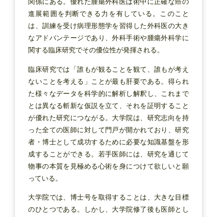
関係にある。優れた腫瘍外科医は術中に正確な癌の
進展範囲を判断できる力を有している。このこと
は、訓練を受け病理形態学を習得した外科医の大き
なアドバンテージであり、外科手術や腫瘍外科学に
関する臨床研究でその優位性が発揮される。
臨床研究では「誰もが観ることを観て、誰もが考え
ないことを考える」ことが最も肝要である。得られ
た様々なデータを科学的に解析し解釈し、これまで
とは異なる斬新な仮説を立て、それを証明すること
が優れた研究につながる。大学院は、研究志向を持
った全ての医師に対して門戸が開かれており、研究
者・博士として成功するために必要な知識基盤を形
成することができる。若手医師には、研究を通じて
物事の本質を見極める心術を身につけて欲しいと願
っている。
大学院では、博士号を取得することは、大きな目標
のひとつである。しかし、大学院修了後も医師とし