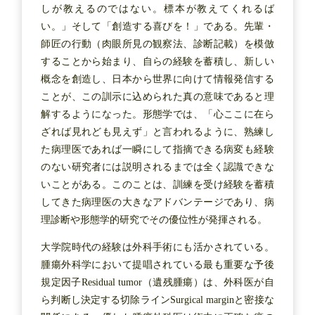
しが教えるのではない。標本が教えてくれるば
い。」そして「創造する喜びを！」である。先輩・
師匠の行動（肉眼所見の観察法、診断記載）を模倣
することから始まり、自らの経験を蓄積し、新しい
概念を創造し、日本から世界に向けて情報発信する
ことが、この訓示に込められた真の意味であると理
解するようになった。形態学では、「心ここに在ら
ざれば見れども見えず」と言われるように、熟練し
た病理医であれば一瞬にして指摘できる病変も経験
のない研究者には説明されるまでは全く認識できな
いことがある。このことは、訓練を受け経験を蓄積
してきた病理医の大きなアドバンテージであり、病
理診断や形態学的研究でその優位性が発揮される。
大学院時代の経験は外科手術にも活かされている。
腫瘍外科学において提唱されている最も重要な予後
規定因子Residual tumor（遺残腫瘍）は、外科医が自
ら判断し決定する切除ラインSurgical marginと密接な