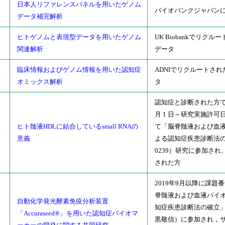
日本人リファレンスパネルを用いたゲノム
6
バイオバンクジャパン
データ補完解析
ヒトゲノムと表現型データを用いたゲノム
UK Biobankでリク
5
関連解析
データ
臨床情報およびゲノム情報を用いた認知症
ADNIでリクルートさ
4
オミックス解析
タ
認知症と診断された方で、西
月 1 日～研究実施許
ヒト髄液HDLに結合しているsmall RNAの
て「脳脊髄液および血
4
意義
よる認知症疾患診断法の確
0239）研究に参加さ
された方
2019年9月以降に課題番号 
脊髄液および血液バイ
自動化学発光酵素免疫分析装置
知症疾患診断法の確立
「Accuraseed®」を用いた認知症バイオマ
黒敬信）に参加され，