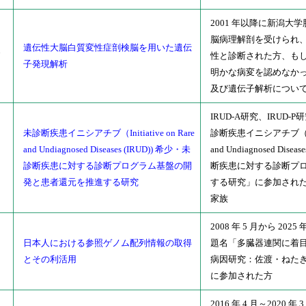
2001 年以降に新潟大
脳病理解剖を受けられ
遺伝性大脳白質変性症剖検脳を用いた遺伝
7
性と診断された方、も
子発現解析
明かな病変を認めなか
及び遺伝子解析につい
IRUD-A研究、IRUD
未診断疾患イニシアチブ（Initiative on Rare
診断疾患イニシアチブ（Initia
and Undiagnosed Diseases (IRUD)) 希少・未
and Undiagnosed Dis
1
診断疾患に対する診断プログラム基盤の開
断疾患に対する診断プ
発と患者還元を推進する研究
する研究」に参加され
家族
2008 年 5 月から 202
日本人における参照ゲノム配列情報の取得
題名「多臓器連関に着
3
とその利活用
病因研究：佐渡・ねた
に参加された方
2016 年 4 月～2020 