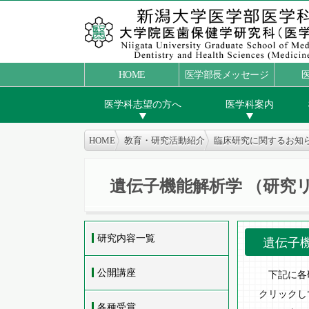
HOME
医学部長メッセージ
医学科志望の方へ
医学科案内
HOME
教育・研究活動紹介
臨床研究に関するお知
遺伝子機能解析学
（研究
研究内容一覧
遺伝子
公開講座
下記に各研
クリックし
各種受賞