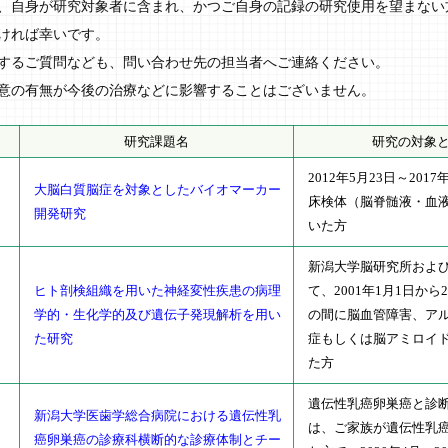
自身が研究対象者に含まれ、かつご自身の記録の研究使用を望まない
ければ幸いです。
るご質問なども、問い合わせ先の担当者へご連絡ください。
の有無が今後の治療などに影響することはございません。
研究課題名
研究の対象
2012年5月23日～201
大脳白質脳症を対象としたバイオマーカー
床検体（脳脊髄液・血
開発研究
いた方
新潟大学脳研究所およ
ヒト剖検組織を用いた神経変性疾患の病理
て、2001年1月1日から2
0
学的・生化学的及び遺伝子発現解析を用い
の間に脳血管障害、ア
た研究
症もしくは脳アミロイ
た方
遺伝性乳癌卵巣癌と診
新潟大学医歯学総合病院における遺伝性乳
は、ご家族が遺伝性乳
癌卵巣癌の診療科横断的な診療体制とチー