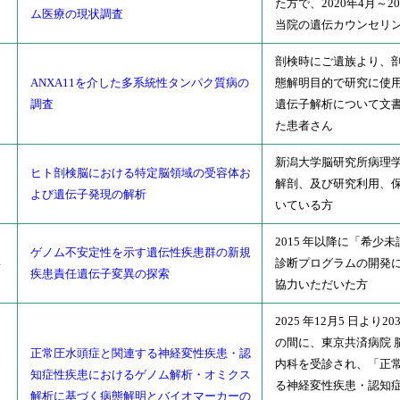
た方で、2020年4月～2
ム医療の現状調査
当院の遺伝カウンセリ
剖検時にご遺族より、
ANXA11を介した多系統性タンパク質病の
態解明目的で研究に使
調査
遺伝子解析について文
た患者さん
新潟大学脳研究所病理学
ヒト剖検脳における特定脳領域の受容体お
解剖、及び研究利用、
よび遺伝子発現の解析
いている方
2015 年以降に「希少
ゲノム不安定性を示す遺伝性疾患群の新規
4
診断プログラムの開発
疾患責任遺伝子変異の探索
協力いただいた方
2025 年12月5 日より20
の間に、東京共済病院 
正常圧水頭症と関連する神経変性疾患・認
内科を受診され、「正
知症性疾患におけるゲノム解析・オミクス
0
る神経変性疾患・認知
解析に基づく病態解明とバイオマーカーの