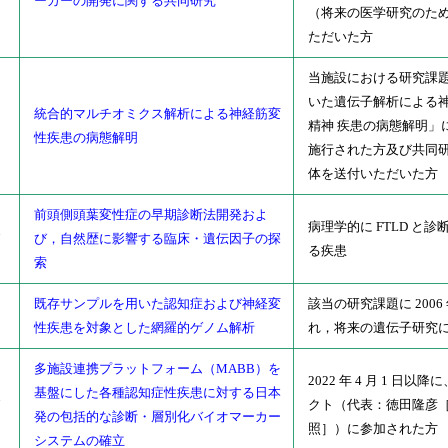
ーカーの開発に関する共同研究
（将来の医学研究のた
ただいた方
当施設における研究課
いた遺伝子解析による
統合的マルチオミクス解析による神経筋変
2
精神 疾患の病態解明」
性疾患の病態解明
施行された方及び共同
体を送付いただいた方
前頭側頭葉変性症の早期診断法開発およ
病理学的に FTLD と
7
び，自然歴に影響する臨床・遺伝因子の探
る疾患
索
既存サンプルを用いた認知症および神経変
該当の研究課題に 200
9
性疾患を対象とした網羅的ゲノム解析
れ，将来の遺伝子研究
多施設連携プラットフォーム（MABB）を
2022 年 4 月 1 日
基盤にした各種認知症性疾患に対する日本
7
クト（代表：徳田隆彦
発の包括的な診断・層別化バイオマーカー
照］）に参加された方
システムの確立