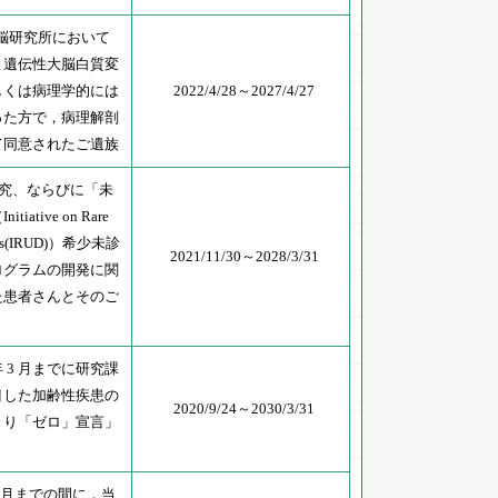
学脳研究所において
、遺伝性大脳白質変
しくは病理学的には
2022/4/28～2027/4/27
った方で，病理解剖
て同意されたご遺族
-P研究、ならびに「未
tive on Rare
eases(IRUD)）希少未診
2021/11/30～2028/3/31
ログラムの開発に関
た患者さんとそのご
5 年 3 月までに研究課
目した加齢性疾患の
2020/9/24～2030/3/31
きり「ゼロ」宣言」
年 3 月までの間に，当