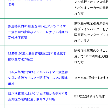
ノム解析・オミクス解
探索
とバイオマーカーの探
れた方
剖検脳が東京都健康長
疾患特異的iPS細胞を用いたアルツハイマ
者ブレインバンク、お
7
ー病初期の青斑核ノルアドレナリン神経の
医療研究センターブレ
変性機序解明
れている方
認知症性疾患のクリニ
LMNB1関連大脳白質脳症に対する遺伝学
1
おいてLMNB1関連大
的検査方法の確立
れた方
日本人集団におけるアルツハイマー病型認
8
知症の遺伝的リスクと環境的リスクの関連
ToMMoに登録された検
解析
臨床検査値およびゲノム情報から探索する
4
BBJに登録された検体
認知症の環境的遺伝的リスク解析