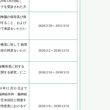
026年3月の間に、
ングを受診された方
剖検脳の保存及び病
用すること、および
2026/2/20～2031/3/31
書で承諾をいただい
教室に対して 病理
保存の同意をいただ
2026/2/2～2030/12/31
未診断疾患に対する
に関する研究」にご
2026/2/10～2030/3/31
30 年12 月31 日まで
脳神経外科・脳神経
常圧水頭症と関連す
症性疾患におけるゲ
2026/1/6～2030/12/31