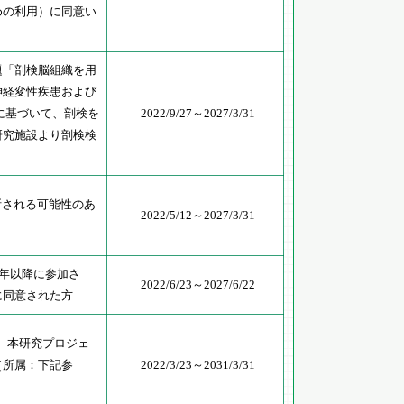
めの利用）に同意い
題「剖検脳組織を用
神経変性疾患および
に基づいて、剖検を
2022/9/27～2027/3/31
研究施設より剖検検
診断される可能性のあ
2022/5/12～2027/3/31
6 年以降に参加さ
2022/6/23～2027/6/22
に同意された方
以降に、本研究プロジェ
［所属：下記参
2022/3/23～2031/3/31