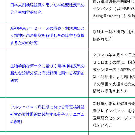
東京都健康長寿医療セ
日本人剖検脳組織を用いた神経変性疾患の
インバンク（以下BBAR (Bra
分子生物学的研究
Aging Research)）
精神疾患データベースの構築・利活用によ
別紙１一覧の研究にお
1
り精神疾患の病態を解明しその障害を支援
供された方
するための研究
２０２３年４月１２日よ
３１日までの間に、国
生物学的なデータに基づく精神神経疾患の
究センターの「精神疾
0
新たな診断分類と病態解明に関する探索的
築・利活用により精神
研究
その障害を支援するた
情報を提供された方
剖検脳が東京都健康長
アルツハイマー病初期における青斑核神経
者ブレインバンク、お
1
軸索の変性退縮に関与する分子メカニズム
医療研究センターブレ
の解明
れている方