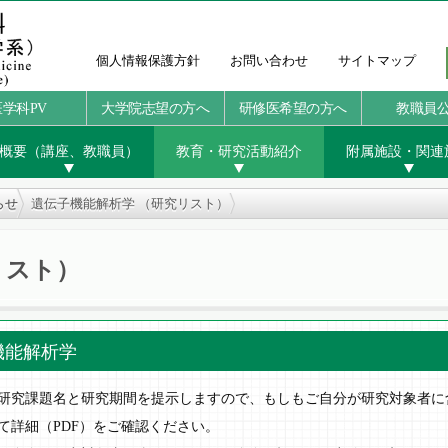
個人情報保護方針
お問い合わせ
サイトマップ
医学科PV
大学院志望の方へ
研修医希望の方へ
教職員
概要（講座、教職員）
教育・研究活動紹介
附属施設・関連
らせ
遺伝子機能解析学 （研究リスト）
リスト）
機能解析学
究課題名と研究期間を提示しますので、もしもご自分が研究対象者に
て詳細（PDF）をご確認ください。