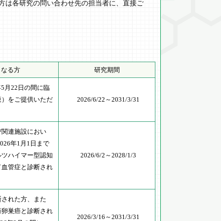
方は各研究の問い合わせ先の担当者に、直接ご
となる方
研究期間
7年5月22日の間に臨
液）をご提供いただ
2026/6/22～2031/3/31
び関連施設におい
026年1月1日まで
ルツハイマー型認知
2026/6/2～2028/1/3
ド血管症と診断され
断された方、また
癌卵巣癌と診断され
2026/3/16～2031/3/31