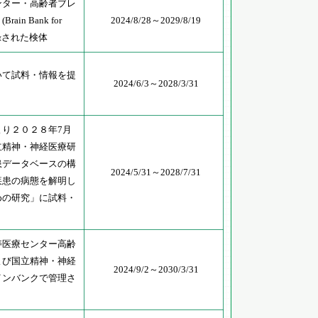
ンター・高齢者ブレ
in Bank for
2024/8/28～2029/8/19
に登録された検体
いて試料・情報を提
2024/6/3～2028/3/31
り２０２８年7月
立精神・神経医療研
患データベースの構
2024/5/31～2028/7/31
疾患の病態を解明し
めの研究」に試料・
寿医療センター高齢
よび国立精神・神経
2024/9/2～2030/3/31
インバンクで管理さ