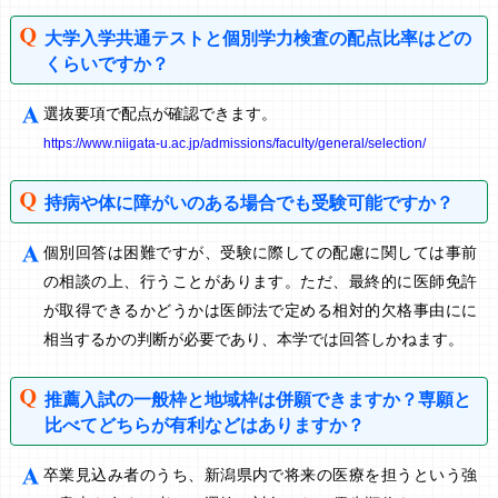
大学入学共通テストと個別学力検査の配点比率はどの
くらいですか？
選抜要項で配点が確認できます。
https://www.niigata-u.ac.jp/admissions/faculty/general/selection/
持病や体に障がいのある場合でも受験可能ですか？
個別回答は困難ですが、受験に際しての配慮に関しては事前
の相談の上、行うことがあります。ただ、最終的に医師免許
が取得できるかどうかは医師法で定める相対的欠格事由にに
相当するかの判断が必要であり、本学では回答しかねます。
推薦入試の一般枠と地域枠は併願できますか？専願と
比べてどちらが有利などはありますか？
卒業見込み者のうち、新潟県内で将来の医療を担うという強