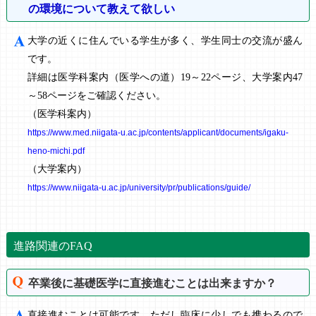
の環境について教えて欲しい
大学の近くに住んでいる学生が多く、学生同士の交流が盛ん
です。
詳細は医学科案内（医学への道）19～22ページ、大学案内47
～58ページをご確認ください。
（医学科案内）
https://www.med.niigata-u.ac.jp/contents/applicant/documents/igaku-
heno-michi.pdf
（大学案内）
https://www.niigata-u.ac.jp/university/pr/publications/guide/
進路関連のFAQ
卒業後に基礎医学に直接進むことは出来ますか？
直接進むことは可能です。ただし臨床に少しでも携わるので