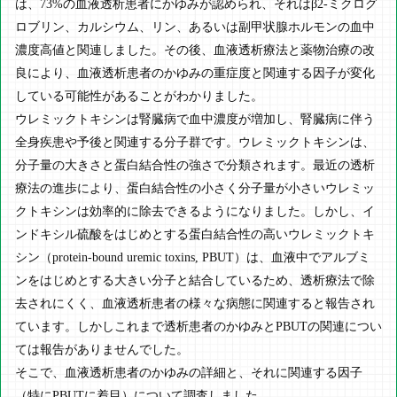
は、73%の血液透析患者にかゆみが認められ、それはβ2-ミクログ
ロブリン、カルシウム、リン、あるいは副甲状腺ホルモンの血中
濃度高値と関連しました。その後、血液透析療法と薬物治療の改
良により、血液透析患者のかゆみの重症度と関連する因子が変化
している可能性があることがわかりました。
ウレミックトキシンは腎臓病で血中濃度が増加し、腎臓病に伴う
全身疾患や予後と関連する分子群です。ウレミックトキシンは、
分子量の大きさと蛋白結合性の強さで分類されます。最近の透析
療法の進歩により、蛋白結合性の小さく分子量が小さいウレミッ
クトキシンは効率的に除去できるようになりました。しかし、イ
ンドキシル硫酸をはじめとする蛋白結合性の高いウレミックトキ
シン（protein-bound uremic toxins, PBUT）は、血液中でアルブミ
ンをはじめとする大きい分子と結合しているため、透析療法で除
去されにくく、血液透析患者の様々な病態に関連すると報告され
ています。しかしこれまで透析患者のかゆみとPBUTの関連につい
ては報告がありませんでした。
そこで、血液透析患者のかゆみの詳細と、それに関連する因子
（特にPBUTに着目）について調査しました。