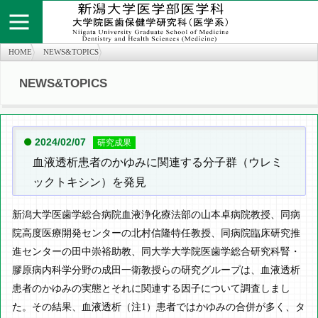
HOME
NEWS&TOPICS
NEWS&TOPICS
個人情報保護方針
お問い合わせ
サイトマップ
知の広場
医学部医学科
旧twitter
医学部医学科
2024/02/07
研究成果
血液透析患者のかゆみに関連する分子群（ウレミ
ックトキシン）を発見
新潟大学医歯学総合病院血液浄化療法部の山本卓病院教授、同病
院高度医療開発センターの北村信隆特任教授、同病院臨床研究推
進センターの田中崇裕助教、同大学大学院医歯学総合研究科腎・
膠原病内科学分野の成田一衛教授らの研究グループは、血液透析
患者のかゆみの実態とそれに関連する因子について調査しまし
た。その結果、血液透析（注1）患者ではかゆみの合併が多く、タ