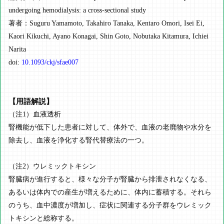
undergoing hemodialysis: a cross-sectional study
著者：Suguru Yamamoto, Takahiro Tanaka, Kentaro Omori, Isei Ei,
Kaori Kikuchi, Ayano Konagai, Shin Goto, Nobutaka Kitamura, Ichiei
Narita
doi:
10.1093/ckj/sfae007
【用語解説】
（注1）血液透析
腎機能が低下した患者に対して、体外で、血液の老廃物や水分を
除去し、血液を浄化する腎代替療法の一つ。
（注2）ウレミックトキシン
腎臓病が進行すると、様々な分子が腎臓から排泄されなくなる、
あるいは体内での産生が増えるために、体内に蓄積する。それら
のうち、血中濃度が増加し、症状に関連する分子群をウレミック
トキシンと総称する。