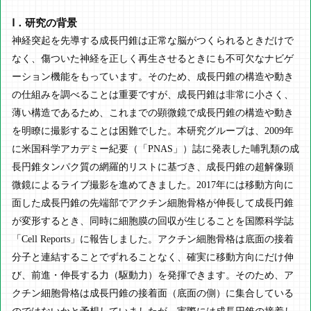
Ⅰ．研究の背景
神経突起を先導する成長円錐は正常な脳がつくられるときだけで
なく、傷ついた神経を正しく再生させるときにも不可欠なナビゲ
ーション機能をもっています。そのため、成長円錐の構造や動き
の仕組みを調べることは重要ですが、成長円錐は非常に小さく、
薄い構造であるため、これまでの顕微鏡で成長円錐の構造や動き
を明瞭に撮影することは困難でした。本研究グループは、2009年
に米国科学アカデミー紀要（「PNAS」）誌に発表した哺乳類の成
長円錐タンパク質の網羅的リストに基づき、成長円錐の超解像顕
微鏡によるライブ撮影を進めてきました。2017年には移動方向に
面した成長円錐の先端部でアクチン細胞骨格が伸長して成長円錐
が変形するとき、同時に細胞膜の回収が生じることを国際科学誌
「Cell Reports」に報告しました。アクチン細胞骨格は底面の接着
分子と連結することでずれることなく、確実に移動方向にだけ伸
び、前進・伸長する力（駆動力）を発揮できます。そのため、ア
クチン細胞骨格は成長円錐の接着面（底面の側）に集合している