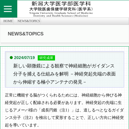
HOME
NEWS&TOPICS
NEWS&TOPICS
個人情報保護方針
お問い合わせ
サイトマップ
知の広場
医学部医学科
旧twitter
医学部医学科
2024/07/19
研究成果
新しい顕微鏡による観察で神経細胞がガイダンス
分子を捕える仕組みを解明 －神経突起先端の表面
から伸縮する極小アンテナの発見－
正常に機能する脳がつくられるためには、神経細胞から伸びる神
経突起が正しく配線される必要があります。神経突起の先端に生
じるアメーバ様の「成長円錐（注1）」は、道しるべとなるガイダ
ンス分子（注2）を検出して変形することで、正しい方向に神経突
起を導いています。