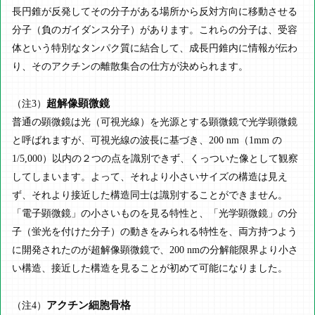
長円錐が反発してその分子がある場所から反対方向に移動させる
分子（負のガイダンス分子）があります。これらの分子は、受容
体という特別なタンパク質に結合して、成長円錐内に情報が伝わ
り、そのアクチンの離散集合の仕方が決められます。
超解像顕微鏡
（注3）
普通の顕微鏡は光（可視光線）を光源とする顕微鏡で光学顕微鏡
と呼ばれますが、可視光線の波長に基づき、200 nm（1mm の
1/5,000）以内の２つの点を識別できず、くっついた像として観察
してしまいます。よって、それより小さいサイズの構造は見え
ず、それより接近した構造同士は識別することができません。
「電子顕微鏡」の小さいものを見る特性と、「光学顕微鏡」の分
子（蛍光を付けた分子）の動きをみられる特性を、両方持つよう
に開発されたのが超解像顕微鏡で、200 nmの分解能限界より小さ
い構造、接近した構造を見ることが初めて可能になりました。
アクチン細胞骨格
（注4）