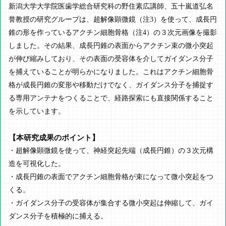
新潟大学大学院医歯学総合研究科の野住素広講師、五十嵐道弘名
誉教授の研究グループは、超解像顕微鏡（注3）を使って、成長円
錐の形を作っているアクチン細胞骨格（注4）の３次元画像を撮影
しました。その結果、成長円錐の表面からアクチン束の微小突起
が伸び縮みしており、その表面の受容体を介してガイダンス分子
を捕えていることが明らかになりました。これはアクチン細胞骨
格が成長円錐の変形や移動だけでなく、ガイダンス分子を捕捉す
る専用アンテナをつくることで、経路探索にも直接関係すること
を示しています。
【本研究成果のポイント】
・超解像顕微鏡を使って、神経突起先端（成長円錐）の３次元構
造を可視化した。
・成長円錐の表面でアクチン細胞骨格が束になって微小突起をつ
くる。
・ガイダンス分子の受容体が集合する微小突起は伸縮して、ガイ
ダンス分子を積極的に捕える。