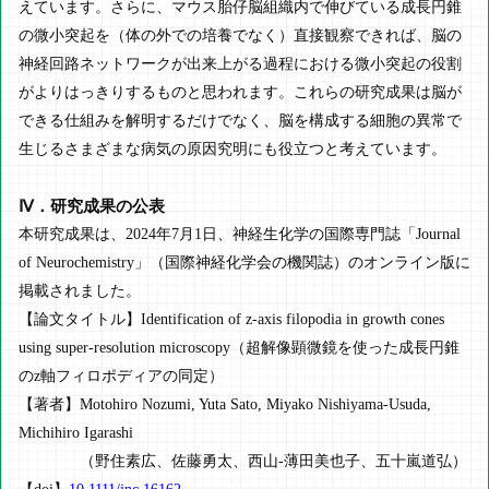
えています。さらに、マウス胎仔脳組織内で伸びている成長円錐
の微小突起を（体の外での培養でなく）直接観察できれば、脳の
神経回路ネットワークが出来上がる過程における微小突起の役割
がよりはっきりするものと思われます。これらの研究成果は脳が
できる仕組みを解明するだけでなく、脳を構成する細胞の異常で
生じるさまざまな病気の原因究明にも役立つと考えています。
Ⅳ．研究成果の公表
本研究成果は、2024年7月1日、神経生化学の国際専門誌「Journal
of Neurochemistry」（国際神経化学会の機関誌）のオンライン版に
掲載されました。
【論文タイトル】Identification of z-axis filopodia in growth cones
using super-resolution microscopy（超解像顕微鏡を使った成長円錐
のz軸フィロポディアの同定）
【著者】Motohiro Nozumi, Yuta Sato, Miyako Nishiyama-Usuda,
Michihiro Igarashi
（野住素広、佐藤勇太、西山-薄田美也子、五十嵐道弘）