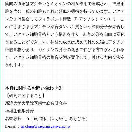
筋肉の収縮はアクチンとミオシンの相互作用で達成され、神経細
胞を含む一般の細胞もこれと類似の機構を持っています。アクチ
ン分子は集合してフィラメント構造（F-アクチン）をつくり、こ
れにさまざまなアクチン結合タンパク質という調節分子が結合し
て、アクチン細胞骨格という構造を作り、細胞の形を自由に変化
させることができます。神経の成長は成長円錐の先端にアクチン
細胞骨格があり、ガイダンス分子の働きで伸びる方向が示される
と、アクチン細胞骨格の集合状態が変化して、伸びる方向が決定
されます。
本件に関するお問い合わせ先
【研究に関すること】
新潟大学大学院医歯学総合研究科
神経生化学分野
名誉教授 五十嵐 道弘（いがらし みちひろ）
E-mail：
tarokaja@med.niigata-u.ac.jp