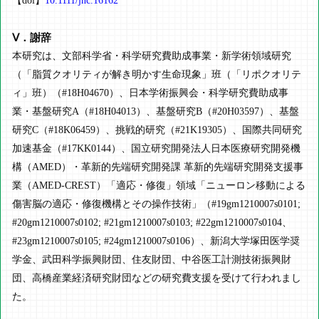
【doi】
10.1111/jnc.16162
Ⅴ．謝辞
本研究は、文部科学省・科学研究費助成事業・新学術領域研究
（「脂質クオリティが解き明かす生命現象」班（「リポクオリテ
ィ」班）（#18H04670）、日本学術振興会・科学研究費助成事
業・基盤研究A（#18H04013）、基盤研究B（#20H03597）、基盤
研究C（#18K06459）、挑戦的研究（#21K19305）、国際共同研究
加速基金（#17KK0144）、国立研究開発法人日本医療研究開発機
構（AMED）・革新的先端研究開発課 革新的先端研究開発支援事
業（AMED-CREST）「適応・修復」領域「ニューロン移動による
傷害脳の適応・修復機構とその操作技術」（#19gm1210007s0101;
#20gm1210007s0102; #21gm1210007s0103; #22gm1210007s0104、
#23gm1210007s0105; #24gm1210007s0106）、新潟大学塚田医学奨
学金、武田科学振興財団、住友財団、中谷医工計測技術振興財
団、高橋産業経済研究財団などの研究費支援を受けて行われまし
た。