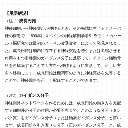
【用語解説】
成長円錐
（注1）
神経細胞から神経突起が伸びるとき、その先端に生じるアメーバ
様の構造で、1890年にスペインの神経解剖学者S. ラモニ・カハー
ル（脳研究では最初のノーベル賞受賞者）によって発見されまし
た。成長円錐は脳内に存在する神経突起を誘引または退縮させる
作用をもつ多種類のガイダンス分子に反応して、アクチン細胞骨
格を再構築することで１方向へ伸びるように変形して、正しい方
向へ移動します。成長円錐は機関車のように神経突起を先導する
ことで、神経回路を正しく配線することができます。
ガイダンス分子
（注2）
神経回路ネットワークを作るためには、成長円錐の動き方を支配
する細胞外の分子の作用が必要不可欠で、このような分子（タン
パク質）をガイダンス分子（または軸索ガイダンス分子）と言い
ます。成長円錐を引き寄せる分子（正のガイダンス分子）と、成