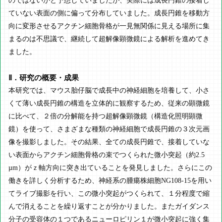
のではないかと予想していましたが、実際には成長円錐の接着し
ていない表面の側に偏って分布していました。成長円錐を移動方
向に変形させるアクチン細胞骨格が一見無関係に見える場所に集
まるのは不思議で、継続して超解像顕微鏡による解析を進めてき
ました。
Ⅱ．研究の概要・成果
本研究では、マウス胎仔脳で成長中の神経細胞を培養して、小さ
くて薄い成長円錐の構造を立体的に観察するため、従来の顕微鏡
に比べて、２倍の分解能を持つ超解像顕微鏡（構造化照明顕微
鏡）を使って、さまざまな種類の神経細胞で成長円錐の３次元画
像を撮影しました。その結果、全ての成長円錐で、接着していな
い表面からアクチン細胞骨格の束でつくられた微小突起（約2.5
µm）がｚ軸方向に突き出ていることを発見しました。さらにこの
働きを詳しく分析するため、神経系の腫瘍株細胞NG108-15を用い
てライブ撮影を行い、この微小突起がつくられて、１分程度で縮
んで消えることを繰り返すことが分かりました。またガイダンス
分子の受容体の１つであるニューロピリン１が微小突起に強く集