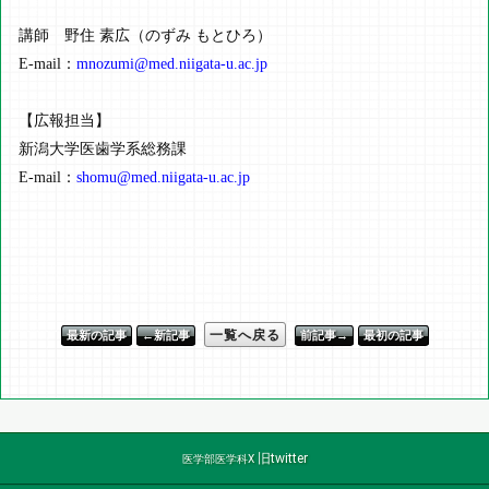
講師 野住 素広（のずみ もとひろ）
E-mail：
mnozumi@med.niigata-u.ac.jp
【広報担当】
新潟大学医歯学系総務課
E-mail：
shomu@med.niigata-u.ac.jp
一覧へ戻る
最新の記事
←新記事
前記事→
最初の記事
旧twitter
医学部医学科X