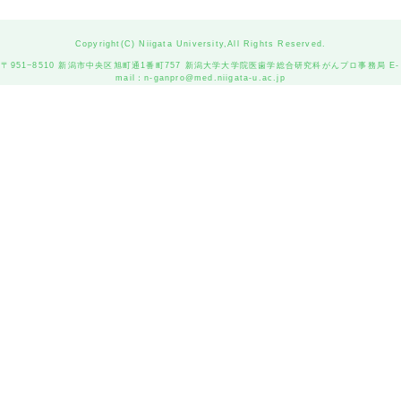
Copyright(C) Niigata University,All Rights Reserved.
〒951−8510 新潟市中央区旭町通1番町757 新潟大学大学院医歯学総合研究科がんプロ事務局 E-
mail：
n-ganpro@med.niigata-u.ac.jp