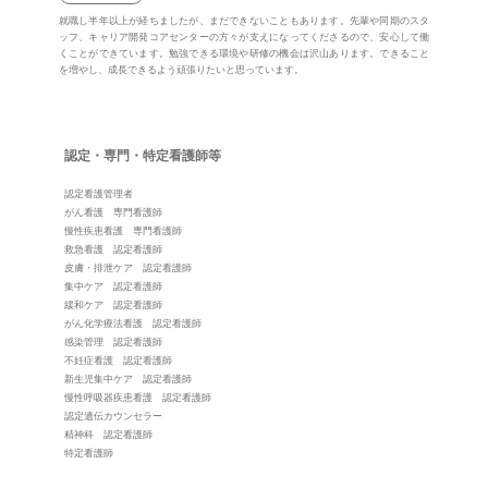
就職し半年以上が経ちましたが、まだできないこともあります。先輩や同期のスタ
ッフ、キャリア開発コアセンターの方々が支えになってくださるので、安心して働
くことができています。勉強できる環境や研修の機会は沢山あります。できること
を増やし、成長できるよう頑張りたいと思っています。
認定・専門・特定看護師等
認定看護管理者
がん看護 専門看護師
慢性疾患看護 専門看護師
救急看護 認定看護師
皮膚・排泄ケア 認定看護師
集中ケア 認定看護師
緩和ケア 認定看護師
がん化学療法看護 認定看護師
感染管理 認定看護師
不妊症看護 認定看護師
新生児集中ケア 認定看護師
慢性呼吸器疾患看護 認定看護師
認定遺伝カウンセラー
精神科 認定看護師
特定看護師