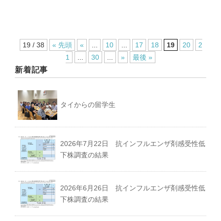
19 / 38
« 先頭
«
...
10
...
17
18
19
20
2
1
...
30
...
»
最後 »
新着記事
タイからの留学生
2026年7月22日 抗インフルエンザ剤感受性低
下株調査の結果
2026年6月26日 抗インフルエンザ剤感受性低
下株調査の結果