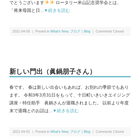
でとうございます
ロータリー米山記念奨学会とは、
抗インフルエンザ剤感受性低下株調査｜Antiviral Susceptibility
「将来母国と日...
▼続きを読む
RSウイルス｜Respiratory syncytial virus
2021-04-05 ｜ Posted in
What’s New
,
ブログ｜Blog
｜
Comments Closed
地理情報システム｜Geographic Information Systems（GIS）
社会疫学研究｜Social Epidemiology
新しい門出（眞鍋朋子さん）
現在進行中の調査・研究｜Ongoing Research
春です。 春は新しい出会いもあれば、お別れの季節でもあり
ます。 令和3年3月31日をもって、十日町いきいきエイジング
講座・特任助手 眞鍋さんが退職されました。 以前より年度
末で退職とのお話は...
▼続きを読む
論文｜Publications
2021-04-01 ｜ Posted in
What’s New
,
ブログ｜Blog
｜
Comments Closed