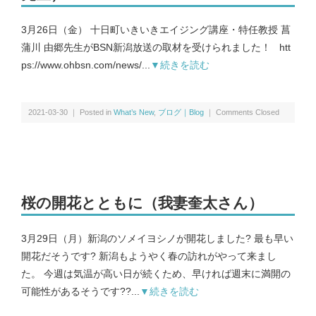
3月26日（金） 十日町いきいきエイジング講座・特任教授 菖
蒲川 由郷先生がBSN新潟放送の取材を受けられました！ htt
募集要項｜Requirements
ps://www.ohbsn.com/news/...
▼続きを読む
過去の卒業生紹介｜Graduate
2021-03-30 ｜ Posted in
What’s New
,
ブログ｜Blog
｜
Comments Closed
桜の開花とともに（我妻奎太さん）
3月29日（月）新潟のソメイヨシノが開花しました? 最も早い
開花だそうです? 新潟もようやく春の訪れがやって来まし
た。 今週は気温が高い日が続くため、早ければ週末に満開の
可能性があるそうです??...
▼続きを読む