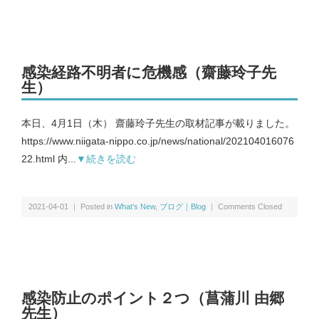
講演・学会発表等｜Presentations & Lectures
書籍｜Book
感染経路不明者に危機感（齋藤玲子先
生）
本日、4月1日（木） 齋藤玲子先生の取材記事が載りました。
https://www.niigata-nippo.co.jp/news/national/202104016076
ミャンマー｜Myanmar
22.html 内...
▼続きを読む
マレーシア｜Malaysia
2021-04-01 ｜ Posted in
What’s New
,
ブログ｜Blog
｜
Comments Closed
ロシア｜Russia｜中国｜China
その他｜Other
感染防止のポイント２つ（菖蒲川 由郷
先生）