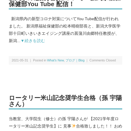
保健部You Tube 配信！
メンバー｜Member
新潟県内の新型コロナ対策についてYou Tube配信が行われ
ました。 新潟県福祉保健部の松本晴樹部長と、新潟大学医学
アクセス｜Access
部十日町いきいきエイジング講座の菖蒲川由郷特任教授が、
新潟...
▼続きを読む
2021-05-31 ｜ Posted in
What’s New
,
ブログ｜Blog
｜
Comments Closed
都道府県別のCOVID-19患者推移｜COVID-19 patients at prefecture
level
新潟県および新潟市のCOVID-19の実効再生産数｜COVID-19
ロータリー米山記念奨学生合格（孫 宇陽
effective reproduction number at Niigata
さん）
当教室、大学院生（修士）の孫 宇陽さんが 【2021学年度ロ
インフルエンザ | Influenza virus
ータリー米山記念奨学生】に 見事
合格致しました！！ おめ