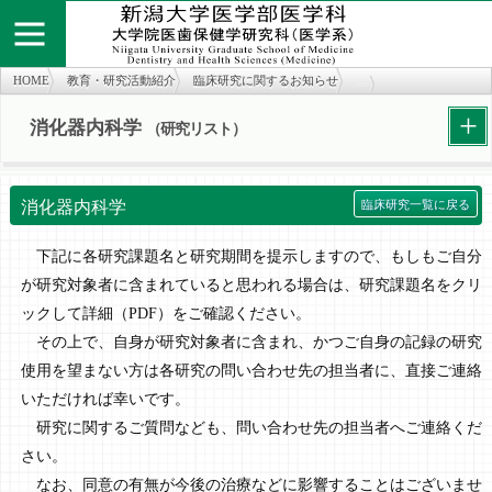
HOME
教育・研究活動紹介
臨床研究に関するお知らせ
消化器内科学 （研究リスト）
+
消化器内科学
（研究リスト）
個人情報保護方針
お問い合わせ
サイトマップ
知の広場
医学部医学科
旧twitter
医学部医学科
消化器内科学
臨床研究一覧に戻る
下記に各研究課題名と研究期間を提示しますので、もしもご自分
が研究対象者に含まれていると思われる場合は、研究課題名をクリ
ックして詳細（PDF）をご確認ください。
その上で、自身が研究対象者に含まれ、かつご自身の記録の研究
使用を望まない方は各研究の問い合わせ先の担当者に、直接ご連絡
いただければ幸いです。
研究に関するご質問なども、問い合わせ先の担当者へご連絡くだ
さい。
なお、同意の有無が今後の治療などに影響することはございませ