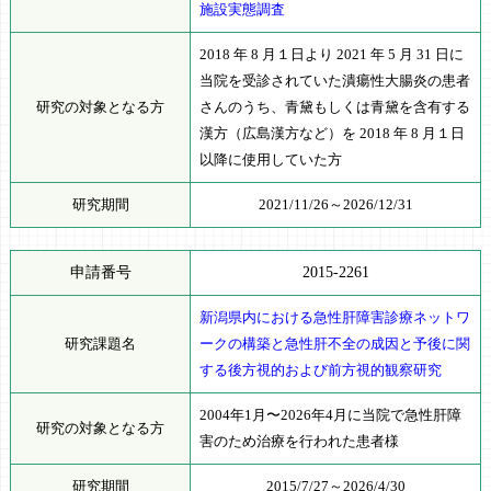
施設実態調査
2018 年 8 月１日より 2021 年 5 月 31 日に
当院を受診されていた潰瘍性大腸炎の患者
研究の対象となる方
さんのうち、青黛もしくは青黛を含有する
漢方（広島漢方など）を 2018 年 8 月１日
以降に使用していた方
研究期間
2021/11/26～2026/12/31
申請番号
2015-2261
新潟県内における急性肝障害診療ネットワ
研究課題名
ークの構築と急性肝不全の成因と予後に関
する後方視的および前方視的観察研究
2004年1月〜2026年4月に当院で急性肝障
研究の対象となる方
害のため治療を行われた患者様
研究期間
2015/7/27～2026/4/30