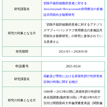
切除不能肝細胞癌患者に対する
研究課題名
Atezolizumab+Bevacizumab併用療法の多施
設共同前向き観察研究
「切除不能肝細胞癌患者に対するアテゾリ
ズマブ＋ベバシズマブ併用療法の多施設共
研究の対象となる方
同前向き観察研究」の研究に参加されてい
る患者さん
研究期間
2021/9/1～2028/9/30
申請番号
2021-0124
高齢及び男性における原発性胆汁性胆管炎
研究課題名
症例の特徴に関する検討
1980年～2015年の間に原発性胆汁性胆管
炎全国調査(最終第16回)（平成16年9月27
研究の対象となる方
日付け関西医科大学倫理審査承認｛関医倫