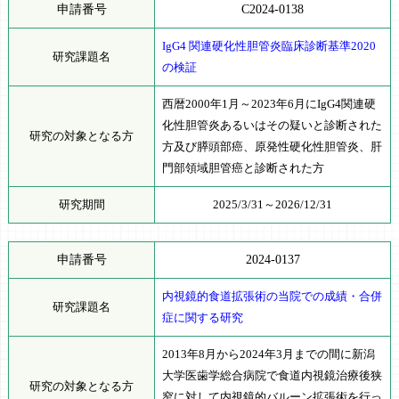
申請番号
C2024-0138
IgG4 関連硬化性胆管炎臨床診断基準2020
研究課題名
の検証
西暦2000年1月～2023年6月にIgG4関連硬
化性胆管炎あるいはその疑いと診断された
研究の対象となる方
方及び膵頭部癌、原発性硬化性胆管炎、肝
門部領域胆管癌と診断された方
研究期間
2025/3/31～2026/12/31
申請番号
2024-0137
内視鏡的食道拡張術の当院での成績・合併
研究課題名
症に関する研究
2013年8月から2024年3月までの間に新潟
大学医歯学総合病院で食道内視鏡治療後狭
研究の対象となる方
窄に対して内視鏡的バルーン拡張術を行っ