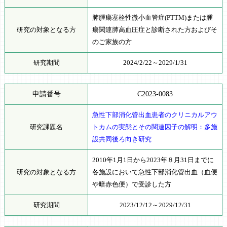
肺腫瘍塞栓性微小血管症(PTTM)または腫
研究の対象となる方
瘍関連肺高血圧症と診断された方およびそ
のご家族の方
研究期間
2024/2/22～2029/1/31
申請番号
C2023-0083
急性下部消化管出血患者のクリニカルアウ
研究課題名
トカムの実態とその関連因子の解明：多施
設共同後ろ向き研究
2010年1月1日から2023年８月31日までに
研究の対象となる方
各施設において急性下部消化管出血（血便
や暗赤色便）で受診した方
研究期間
2023/12/12～2029/12/31