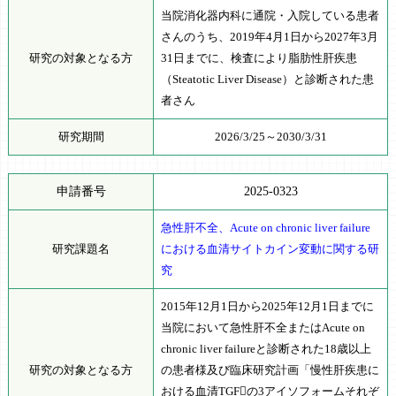
当院消化器内科に通院・入院している患者
さんのうち、2019年4月1日から2027年3月
研究の対象となる方
31日までに、検査により脂肪性肝疾患
（Steatotic Liver Disease）と診断された患
者さん
研究期間
2026/3/25～2030/3/31
申請番号
2025-0323
急性肝不全、Acute on chronic liver failure
研究課題名
における血清サイトカイン変動に関する研
究
2015年12月1日から2025年12月1日までに
当院において急性肝不全またはAcute on
chronic liver failureと診断された18歳以上
研究の対象となる方
の患者様及び臨床研究計画「慢性肝疾患に
おける血清TGFの3アイソフォームそれぞ