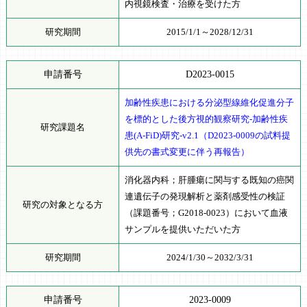
内視鏡検査・治療を受けた方
研究期間
2015/1/1～2028/12/31
申請番号
D2023-0015
加齢性疾患における分泌型線維化促進分子
を標的とした後方視的観察研究-加齢性疾
研究課題名
患(A-FiD)研究-v2.1（D2023-0009の試料提
供先の書式変更に伴う再報告）
消化器内科；肝腫瘍に関与する既知の癌関
連遺伝子の発現解析と薬剤感受性の検証
研究の対象となる方
（課題番号；G2018-0023）において血液
サンプルを提供いただいた方
研究期間
2024/1/30～2032/3/31
申請番号
2023-0009