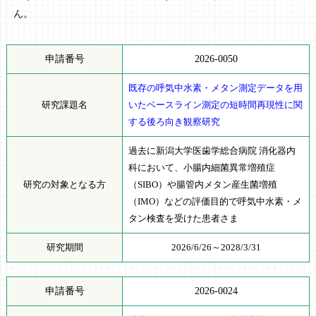
ん。
申請番号
2026-0050
既存の呼気中水素・メタン測定データを用
研究課題名
いたベースライン測定の短時間再現性に関
する後ろ向き観察研究
過去に新潟大学医歯学総合病院 消化器内
科において、小腸内細菌異常増殖症
研究の対象となる方
（SIBO）や腸管内メタン産生菌増殖
（IMO）などの評価目的で呼気中水素・メ
タン検査を受けた患者さま
研究期間
2026/6/26～2028/3/31
申請番号
2026-0024