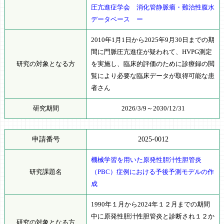
圧亢進症学会 消化管静脈瘤・難治性腹水
データベース ー
2010年1月1日から2025年9月30日までの期
間に門脈圧亢進症が疑われて、HVPG測定
研究の対象となる方
を実施し、臨床的評価のために診療録の閲
覧により必要な臨床データが取得可能な患
者さん
研究期間
2026/3/9～2030/12/31
申請番号
2025-0012
機械学習を用いた原発性胆汁性胆管炎
研究課題名
（PBC）症例における予後予測モデルの作
成
1990年１月から2024年１２月までの期間
中に原発性胆汁性胆管炎と診断され１２か
研究の対象となる方