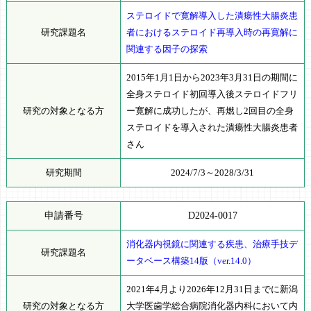
ステロイドで寛解導入した潰瘍性大腸炎患
研究課題名
者におけるステロイド再導入時の再寛解に
関連する因子の探索
2015年1月1日から2023年3月31日の期間に
全身ステロイド初回導入後ステロイドフリ
研究の対象となる方
ー寛解に成功したが、再燃し2回目の全身
ステロイドを導入された潰瘍性大腸炎患者
さん
研究期間
2024/7/3～2028/3/31
申請番号
D2024-0017
消化器内視鏡に関連する疾患、治療手技デ
研究課題名
ータベース構築14版（ver.14.0）
2021年4月より2026年12月31日までに新潟
研究の対象となる方
大学医歯学総合病院消化器内科において内