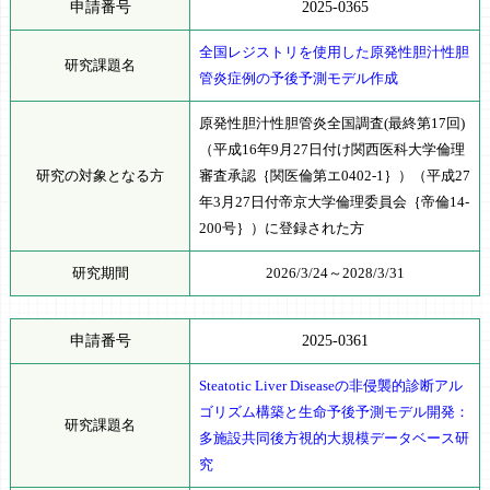
申請番号
2025-0365
全国レジストリを使用した原発性胆汁性胆
研究課題名
管炎症例の予後予測モデル作成
原発性胆汁性胆管炎全国調査(最終第17回)
（平成16年9月27日付け関西医科大学倫理
研究の対象となる方
審査承認｛関医倫第エ0402-1｝）（平成27
年3月27日付帝京大学倫理委員会｛帝倫14-
200号｝）に登録された方
研究期間
2026/3/24～2028/3/31
申請番号
2025-0361
Steatotic Liver Diseaseの非侵襲的診断アル
ゴリズム構築と生命予後予測モデル開発：
研究課題名
多施設共同後方視的大規模データベース研
究