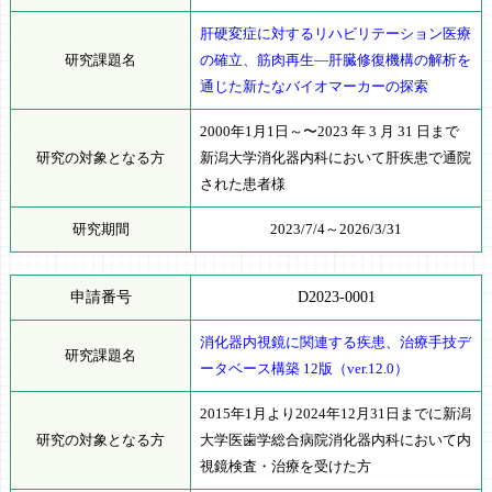
肝硬変症に対するリハビリテーション医療
研究課題名
の確立、筋肉再生―肝臓修復機構の解析を
通じた新たなバイオマーカーの探索
2000年1月1日～〜2023 年 3 月 31 日まで
研究の対象となる方
新潟大学消化器内科において肝疾患で通院
された患者様
研究期間
2023/7/4～2026/3/31
申請番号
D2023-0001
消化器内視鏡に関連する疾患、治療手技デ
研究課題名
ータベース構築 12版（ver.12.0）
2015年1月より2024年12月31日までに新潟
研究の対象となる方
大学医歯学総合病院消化器内科において内
視鏡検査・治療を受けた方