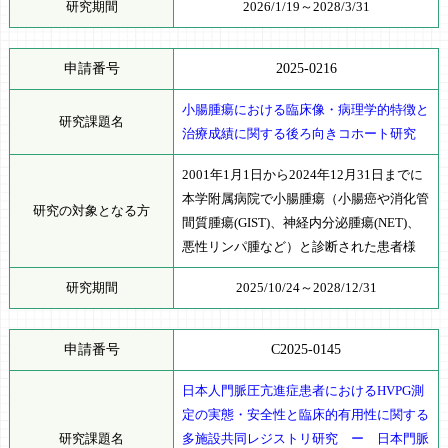
研究期間
2026/1/19～2028/3/31
申請番号
2025-0216
小腸腫瘍における臨床像・病理学的特徴と
研究課題名
治療成績に関する後ろ向きコホート研究
2001年1月1日から2024年12月31日までに
本学附属病院で小腸腫瘍（小腸癌や消化管
研究の対象となる方
間質腫瘍(GIST)、神経内分泌腫瘍(NET)、
悪性リンパ腫など）と診断された患者様
研究期間
2025/10/24～2028/12/31
申請番号
C2025-0145
日本人門脈圧亢進症患者におけるHVPG測
定の実態・安全性と臨床的有用性に関する
研究課題名
多施設共同レジストリ研究 ー 日本門脈